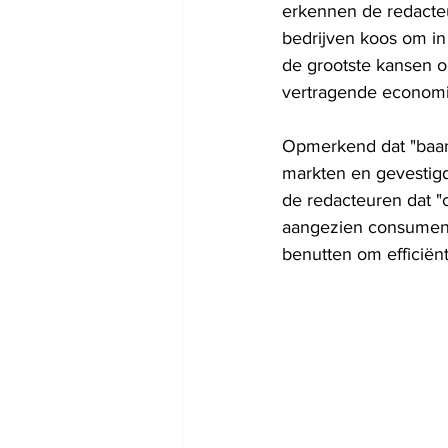
erkennen de redacteu
bedrijven koos om in 
de grootste kansen o
vertragende economi
Opmerkend dat "baanb
markten en gevestigd
de redacteuren dat "c
aangezien consument
benutten om efficiën