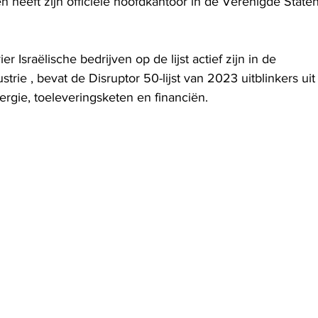
n heeft zijn officiële hoofdkantoor in de Verenigde State
r Israëlische bedrijven op de lijst actief zijn in de 
trie , bevat de Disruptor 50-lijst van 2023 uitblinkers uit
rgie, toeleveringsketen en financiën.