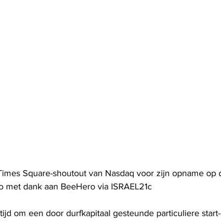
imes Square-shoutout van Nasdaq voor zijn opname op
Foto met dank aan BeeHero via ISRAEL21c
jd om een ​​door durfkapitaal gesteunde particuliere start-u