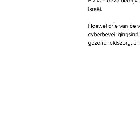
Elk van deze bedrijve
Israël.
Hoewel drie van de vie
cyberbeveiligingsindus
gezondheidszorg, ene