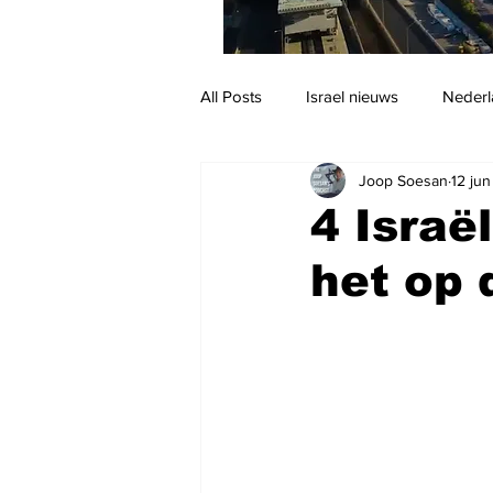
All Posts
Israel nieuws
Nederl
Joop Soesan
12 ju
Reizen
Jodendom en cultuur
4 Israë
het op 