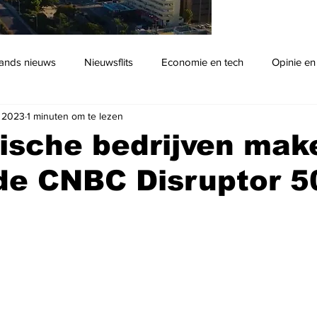
ands nieuws
Nieuwsflits
Economie en tech
Opinie en
n 2023
1 minuten om te lezen
Podcast
lische bedrijven mak
de CNBC Disruptor 50