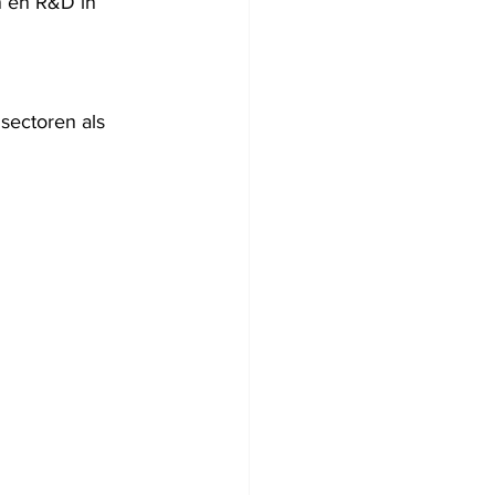
n en R&D in 
 sectoren als 