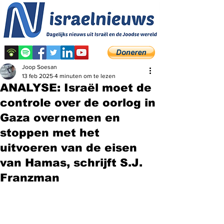
Joop Soesan
13 feb 2025
4 minuten om te lezen
ANALYSE: Israël moet de
controle over de oorlog in
Gaza overnemen en
stoppen met het
uitvoeren van de eisen
van Hamas, schrijft S.J.
Franzman