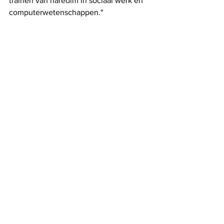
trainen van haredim in sociaal werk en 
computerwetenschappen."