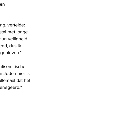
en 
g, vertelde: 
tal met jonge 
un veiligheid 
end, dus ik 
 gebleven."
tisemitische 
n Joden hier is 
lemaal dat het 
genegeerd."