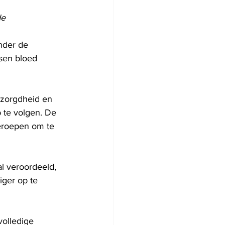
de
nder de 
sen bloed 
ezorgdheid en 
 te volgen. De 
eroepen om te 
l veroordeeld, 
iger op te 
olledige 