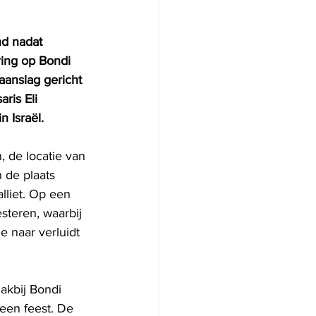
d nadat 
ng op Bondi 
aanslag gericht 
is Eli 
 Israël.
 de locatie van 
 de plaats 
lliet. Op een 
steren, waarbij 
 naar verluidt 
akbij Bondi 
een feest. De 