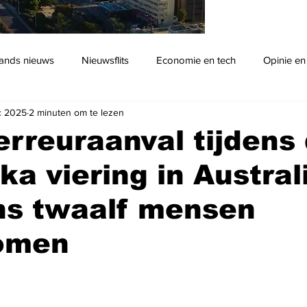
ands nieuws
Nieuwsflits
Economie en tech
Opinie en
c 2025
2 minuten om te lezen
Podcast
terreuraanval tijdens
a viering in Australi
ns twaalf mensen
omen