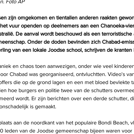
. Foto AP 
sen zijn omgekomen en tientallen anderen raakten gewon
et vuur openden op deelnemers aan een Chanoeka-vieri
ralië. De aanval wordt beschouwd als een terroristische 
eenschap. Onder de doden bevinden zich Chabad-emissar
ling van een lokale Joodse school, schrijven de kranten in
iek en chaos toen aanwezigen, onder wie veel kinderen,
oor Chabad was georganiseerd, ontvluchtten. Video's van
offers die op de grond lagen en een met bloed bevlekte ta
zien hoe burgers en politie twee van de schutters overmee
erd wordt. Er zijn berichten over een derde schutter, die
nschadelijk is gemaakt.
plaats aan de noordkant van het populaire Bondi Beach, vl
000 leden van de Joodse gemeenschap bijeen waren voor 