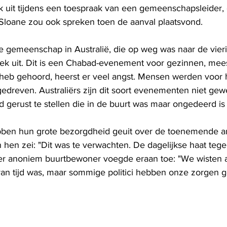
k uit tijdens een toespraak van een gemeenschapsleider, 
y Sloane zou ook spreken toen de aanval plaatsvond.
e gemeenschap in Australië, die op weg was naar de vierin
ek uit. Dit is een Chabad-evenement voor gezinnen, mees
 heb gehoord, heerst er veel angst. Mensen werden voor h
edreven. Australiërs zijn dit soort evenementen niet gew
d gerust te stellen die in de buurt was maar ongedeerd is
ben hun grote bezorgdheid geuit over de toenemende an
hen zei: "Dit was te verwachten. De dagelijkse haat tege
r anoniem buurtbewoner voegde eraan toe: "We wisten al
van tijd was, maar sommige politici hebben onze zorgen 