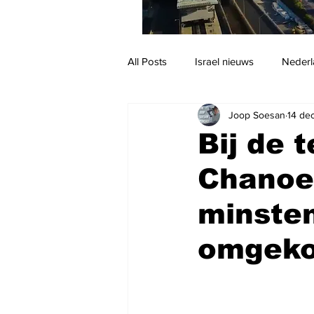
All Posts
Israel nieuws
Nederl
Joop Soesan
14 de
Reizen
Jodendom en cultuur
Bij de 
Chanoek
minste
omgek