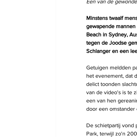
Een van de gewonden
Minstens twaalf men
gewapende mannen h
Beach in Sydney, Aust
tegen de Joodse gem
Schlanger en een leer
Getuigen meldden pan
het evenement, dat d
delict toonden slacht
van de video's is te 
een van hen gereanime
door een omstander o
De schietpartij vond 
Park, terwijl zo'n 2