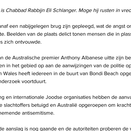
s Chabbad Rabbijn Eli Schlanger. Moge hij rusten in vre
vanaf een nabijgelegen brug zijn gepleegd, wat de angst o
e. Beelden van de plaats delict tonen mensen die in plas
os zich ontvouwde.
 de Australische premier Anthony Albanese uitte zijn b
en in het gebied op aan de aanwijzingen van de politie op
h Wales heeft iedereen in de buurt van Bondi Beach opg
onderzoek voortduurt.
ing en internationale Joodse organisaties hebben de aanva
de slachtoffers betuigd en Australië opgeroepen om kracht
enemende antisemitisme.
e aanslag is nog gaande en de autoriteiten proberen de v