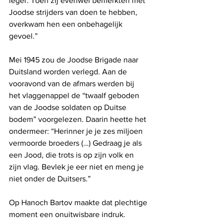
leger. Toen zij evenwel bemerkten met 
Joodse strijders van doen te hebben, 
overkwam hen een onbehagelijk 
gevoel.”
Mei 1945 zou de Joodse Brigade naar 
Duitsland worden verlegd. Aan de 
vooravond van de afmars werden bij 
het vlaggenappel de “twaalf geboden 
van de Joodse soldaten op Duitse 
bodem” voorgelezen. Daarin heette het 
ondermeer: “Herinner je je zes miljoen 
vermoorde broeders (…) Gedraag je als 
een Jood, die trots is op zijn volk en 
zijn vlag. Bevlek je eer niet en meng je 
niet onder de Duitsers.”
Op Hanoch Bartov maakte dat plechtige 
moment een onuitwisbare indruk. 