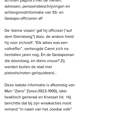
achttien pagina’s met de namen, 
adressen, persoonsbeschrijvingen en 
achtergrondinformatie van SS- en 
Gestapo-officieren af!
De ‘kleine vissen’ gaf hij officieel (“auf 
dem Dienstweg”) door, de andere hield 
hij voor zichzelf. “Elk adres was een 
voltreffer”, verheugde Carmi zich na 
tientallen jaren nog. En de Gestapoman 
die doorsloeg, en diens vrouw? Zij 
werden buiten de stad met 
pistoolschoten geliquideerd…
Deze laatste informatie is afkomstig van 
Meir “Zarro” Zorea (1923-1995), later 
Israëlisch generaal en Knesset lid.  Hij 
berichtte dat bij zijn wraakacties nooit 
iemand “in naam van het Joodse volk” 