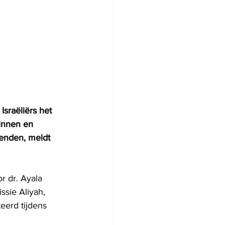
sraëliërs het 
innen en 
enden, meldt 
r dr. Ayala 
ssie Aliyah, 
eerd tijdens 