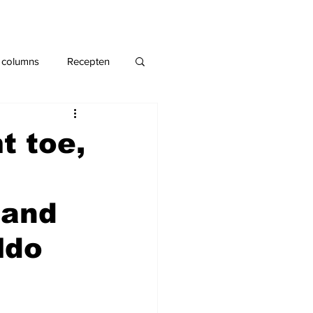
 columns
Recepten
t toe,
land
ldo