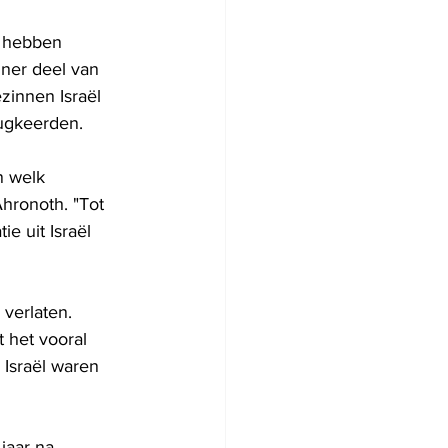
2 hebben 
iner deel van 
zinnen Israël 
rugkeerden.
n welk 
Ahronoth. "Tot 
e uit Israël 
verlaten. 
 het vooral 
Israël waren 
jaar na 