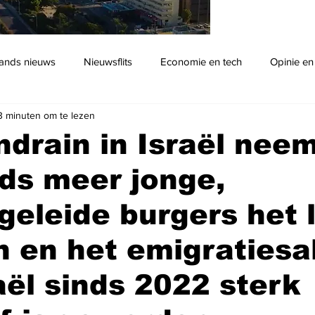
ands nieuws
Nieuwsflits
Economie en tech
Opinie en
3 minuten om te lezen
Podcast
ndrain in Israël neem
ds meer jonge,
eleide burgers het 
n en het emigratiesa
aël sinds 2022 sterk