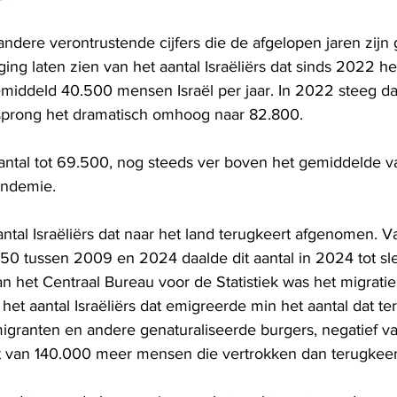
andere verontrustende cijfers die de afgelopen jaren zijn
ging laten zien van het aantal Israëliërs dat sinds 2022 het
emiddeld 40.500 mensen Israël per jaar. In 2022 steeg dat
sprong het dramatisch omhoog naar 82.800.
antal tot 69.500, nog steeds ver boven het gemiddelde v
andemie.
aantal Israëliërs dat naar het land terugkeert afgenomen. Va
0 tussen 2009 en 2024 daalde dit aantal in 2024 tot sle
 het Centraal Bureau voor de Statistiek was het migratie
n het aantal Israëliërs dat emigreerde min het aantal dat t
igranten en andere genaturaliseerde burgers, negatief v
t van 140.000 meer mensen die vertrokken dan terugkee