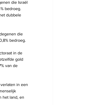
nen die Israël 
,5% bedroeg. 
het dubbele 
 degenen die 
s 0,8% bedroeg.
toraat in de 
tzelfde gold 
7% van de 
verlaten in een 
menselijk 
n het land, en 