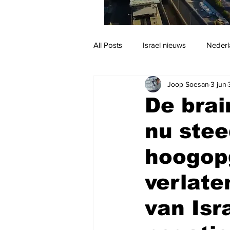
All Posts
Israel nieuws
Nederl
Joop Soesan
3 jun
Reizen
Jodendom en cultuur
De brai
nu stee
hoogopg
verlate
van Isr