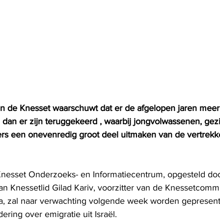
n de Knesset waarschuwt dat er de afgelopen jaren meer I
 dan er zijn teruggekeerd , waarbij jongvolwassenen, gez
rs een onevenredig groot deel uitmaken van de vertrekk
Knesset Onderzoeks- en Informatiecentrum, opgesteld doo
n Knessetlid Gilad Kariv, voorzitter van de Knessetcommi
ra, zal naar verwachting volgende week worden gepresent
ring over emigratie uit Israël.