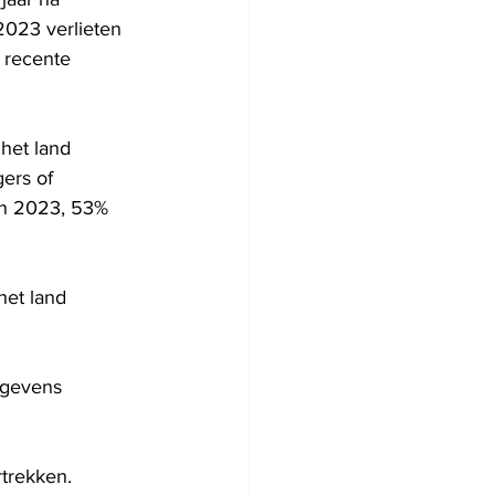
2023 verlieten 
 recente 
het land 
ers of 
in 2023, 53% 
het land 
egevens 
trekken. 