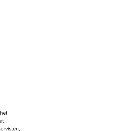
het 
at 
rvisten, 