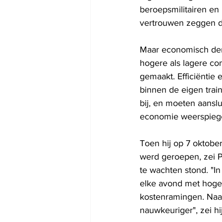
beroepsmilitairen en 
vertrouwen zeggen da
Maar economisch denk
hogere als lagere 
gemaakt. Efficiëntie 
binnen de eigen trai
bij, en moeten aanslu
economie weerspiege
Toen hij op 7 oktobe
werd geroepen, zei P
te wachten stond. "I
elke avond met hoge
kostenramingen. Naar
nauwkeuriger", zei hij