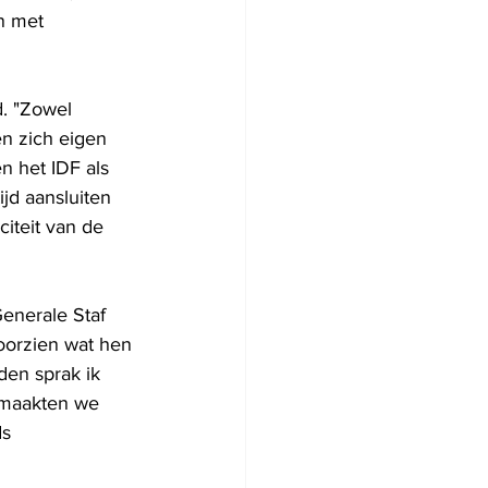
n met 
. "Zowel 
 zich eigen 
n het IDF als 
jd aansluiten 
iteit van de 
enerale Staf 
oorzien wat hen 
en sprak ik 
 maakten we 
s 