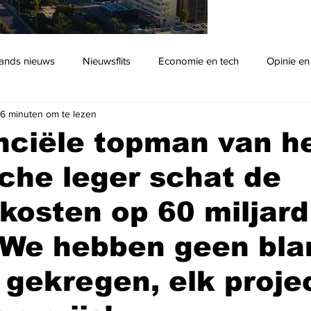
ands nieuws
Nieuwsflits
Economie en tech
Opinie en
6 minuten om te lezen
Podcast
nciële topman van h
sche leger schat de
kosten op 60 miljard
 'We hebben geen bl
gekregen, elk projec