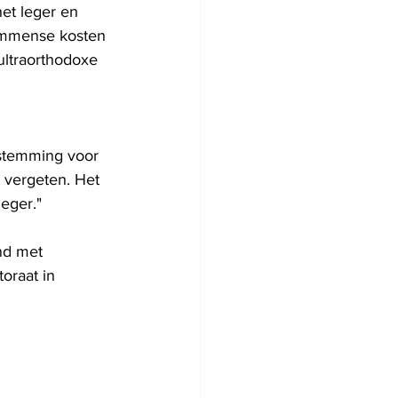
et leger en 
 immense kosten 
ultraorthodoxe 
estemming voor 
 vergeten. Het 
leger."
nd met 
toraat in 