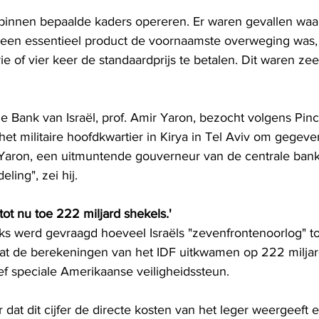
e binnen bepaalde kaders opereren. Er waren gevallen waa
 een essentieel product de voornaamste overweging was,
 of vier keer de standaardprijs te betalen. Dit waren ze
 Bank van Israël, prof. Amir Yaron, bezocht volgens Pin
t militaire hoofdkwartier in Kirya in Tel Aviv om gegeven
Yaron, een uitmuntende gouverneur van de centrale bank,
ling", zei hij.
ot nu toe 222 miljard shekels.'
s werd gevraagd hoeveel Israëls "zevenfrontenoorlog" tot
dat de berekeningen van het IDF uitkwamen op 222 miljar
sief speciale Amerikaanse veiligheidssteun.
 dat dit cijfer de directe kosten van het leger weergeeft e