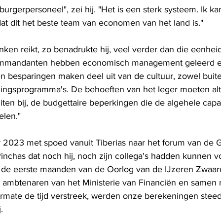
burgerpersoneel", zei hij. "Het is een sterk systeem. Ik ka
t dit het beste team van economen van het land is."
en reikt, zo benadrukte hij, veel verder dan die eenheid
commandanten hebben economisch management geleerd en
en besparingen maken deel uit van de cultuur, zowel buite
ningsprogramma's. De behoeften van het leger moeten alti
iten bij, de budgettaire beperkingen die de algehele capac
len."
r 2023 met spoed vanuit Tiberias naar het forum van de G
inchas dat noch hij, noch zijn collega's hadden kunnen v
n de eerste maanden van de Oorlog van de IJzeren Zwaard
 ambtenaren van het Ministerie van Financiën en samen
mate de tijd verstreek, werden onze berekeningen steed
.