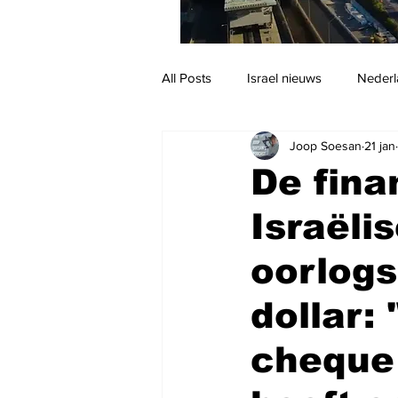
All Posts
Israel nieuws
Nederl
Joop Soesan
21 jan
Reizen
Jodendom en cultuur
De fina
Israëli
oorlogs
dollar:
cheque 