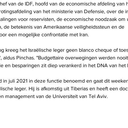
chef van de IDF, hoofd van de economische afdeling van h
rotingsafdeling van het ministerie van Defensie, over de
talingen voor reservisten, de economische noodzaak om 
, de betekenis van Amerikaanse veiligheidssteun en de 
oor een mogelijke confrontatie met Iran.
rlog kreeg het Israëlische leger geen blanco cheque of to
, aldus Pinchas. "Budgettaire overwegingen werden nooit
tie en besparingen zit diep verankerd in het DNA van het 
rd in juli 2021 in deze functie benoemd en gaat dit weeke
lische leger. Hij is afkomstig uit Tiberias en heeft een doc
en management van de Universiteit van Tel Aviv.