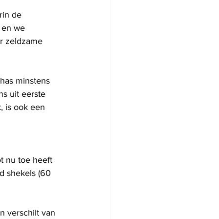
rin de 
 en we 
er zeldzame 
chas minstens 
s uit eerste 
 is ook een 
 nu toe heeft 
d shekels (60 
n verschilt van 