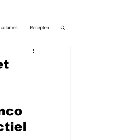
 columns
Recepten
et
anco
tiel