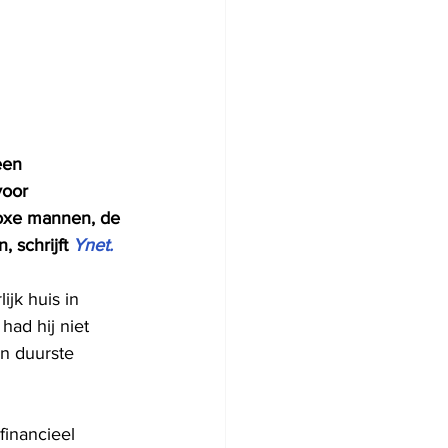
een 
voor 
doxe mannen, de 
 schrijft 
Ynet.
jk huis in 
had hij niet 
n duurste 
financieel 