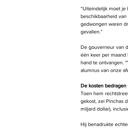
“Uiteindelijk moet j
beschikbaarheid van
gedwongen waren drie
gevallen.”
De gouverneur van de
één keer per maand he
hand te ontvangen. "
alumnus van onze afde
De kosten bedragen t
Toen hem rechtstreek
gekost, zei Pinchas 
miljard dollar), inclu
Hij benadrukte echter