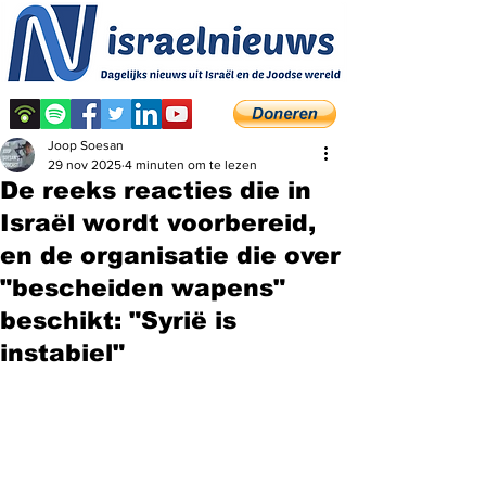
Joop Soesan
29 nov 2025
4 minuten om te lezen
De reeks reacties die in
Israël wordt voorbereid,
en de organisatie die over
"bescheiden wapens"
beschikt: "Syrië is
instabiel"