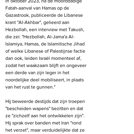
In oktober 2023, na de moorddadige 
Fatah-aanval van Hamas op de 
Gazastrook, publiceerde de Libanese 
krant "Al-Akhbar", gelieerd aan 
Hezbollah, een interview met Takush, 
die zei: "Hezbollah, Al-Jama'a Al-
Islamiya, Hamas, de Islamitische Jihad 
of welke Libanese of Palestijnse factie 
dan ook, leiden Israël momenteel af, 
zodat het waakzaam blijft en ongeveer 
een derde van zijn leger in het 
noordelijke deel mobiliseert, in plaats 
van het rust te gunnen." 
Hij beweerde destijds dat zijn troepen 
"bescheiden wapens" bezitten en dat 
ze "zichzelf aan het ontwikkelen zijn". 
Hij sprak over banden met Iran "rond 
het verzet", maar verduidelijkte dat ze 