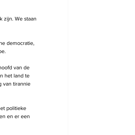
ijn. We staan ​​
che democratie, 
oe.
hoofd van de 
 het land te 
 van tirannie 
t politieke 
en en er een 