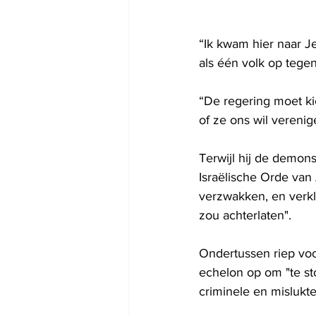
“Ik kwam hier naar J
als één volk op tegen 
“De regering moet kie
of ze ons wil verenig
Terwijl hij de demon
Israëlische Orde van
verzwakken, en verkl
zou achterlaten".
Ondertussen riep voo
echelon op om "te st
criminele en mislukte