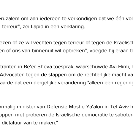
eruzalem om aan iedereen te verkondigen dat we één volk z
terreur”, zei Lapid in een verklaring.
zen of ze wil vechten tegen terreur of tegen de Israëlis
en of ons van binnenuit wil opbreken”, voegde hij eraan t
stranten in Be'er Sheva toesprak, waarschuwde Avi Himi, 
 Advocaten tegen de stappen om de rechterlijke macht van
aarde dat een dergelijke verandering "alleen een regering
rmalig minister van Defensie Moshe Ya'alon in Tel Aviv he
oppen met proberen de Israëlische democratie te saboter
 dictatuur van te maken."