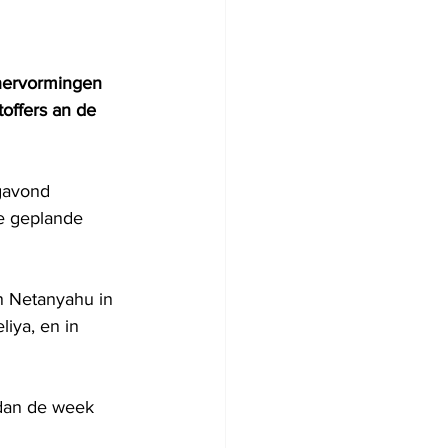
 hervormingen 
offers an de 
gavond 
e geplande 
n Netanyahu in 
iya, en in 
 dan de week 