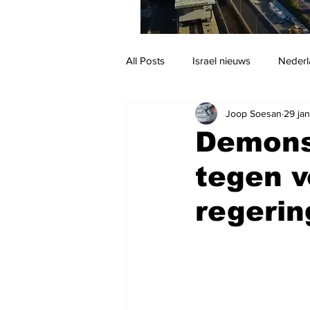
All Posts
Israel nieuws
Nederl
Joop Soesan
29 ja
Reizen
Jodendom en cultuur
Demonst
tegen 
regeri