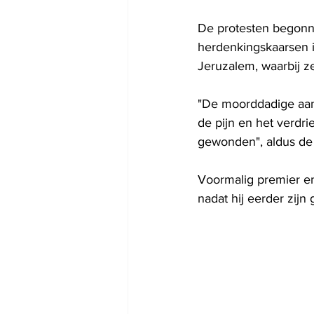
De protesten begonne
herdenkingskaarsen in
Jeruzalem, waarbij z
"De moorddadige aanv
de pijn en het verdr
gewonden", aldus de 
Voormalig premier en 
nadat hij eerder zij