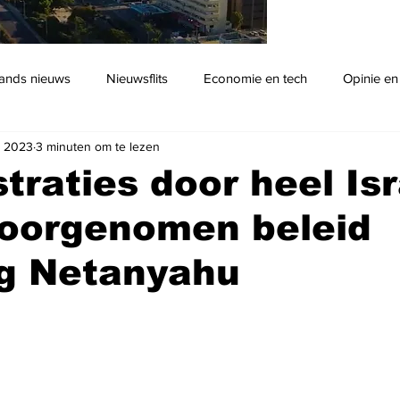
ands nieuws
Nieuwsflits
Economie en tech
Opinie en
n 2023
3 minuten om te lezen
Podcast
raties door heel Isr
voorgenomen beleid
ng Netanyahu