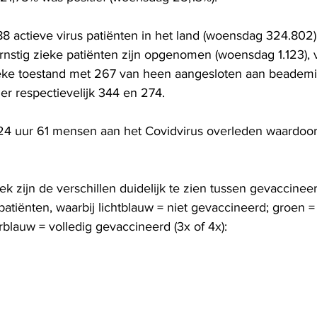
.188 actieve virus patiënten in het land (woensdag 324.802)
rnstig zieke patiënten zijn opgenomen (woensdag 1.123), 
ieke toestand met 267 van heen aangesloten aan beademi
r respectievelijk 344 en 274. 
 24 uur 61 mensen aan het Covidvirus overleden waardoor 
ek zijn de verschillen duidelijk te zien tussen gevaccinee
atiënten, waarbij lichtblauw = niet gevaccineerd; groen = 
blauw = volledig gevaccineerd (3x of 4x): 