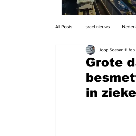
All Posts
Israel nieuws
Nederl
Joop Soesan
11 fe
Reizen
Jodendom en cultuur
Grote d
besmett
in ziek