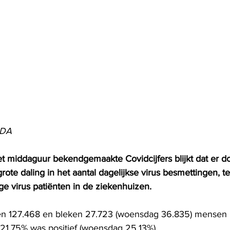
 MDA
het middaguur bekendgemaakte Covidcijfers blijkt dat er 
ote daling in het aantal dagelijkse virus besmettingen, te
ge virus patiënten in de ziekenhuizen. 
n 127.468 en bleken 27.723 (woensdag 36.835) mensen m
 21,75% was positief (woensdag 25,13%).