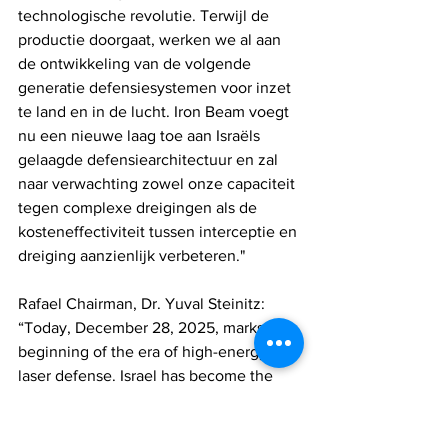
technologische revolutie. Terwijl de 
productie doorgaat, werken we al aan 
de ontwikkeling van de volgende 
generatie defensiesystemen voor inzet 
te land en in de lucht. Iron Beam voegt 
nu een nieuwe laag toe aan Israëls 
gelaagde defensiearchitectuur en zal 
naar verwachting zowel onze capaciteit 
tegen complexe dreigingen als de 
kosteneffectiviteit tussen interceptie en 
dreiging aanzienlijk verbeteren."
Rafael Chairman, Dr. Yuval Steinitz: 
“Today, December 28, 2025, marks the 
beginning of the era of high-energy 
laser defense. Israel has become the 
first country in the world to field an 
operational laser system for the 
interception of aerial threats, including 