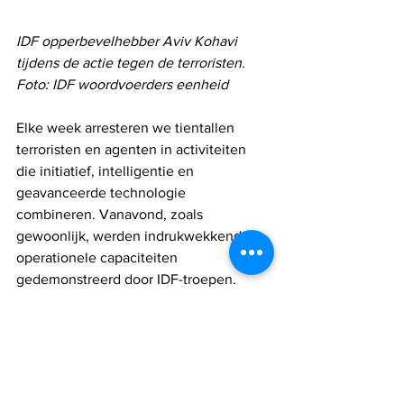
IDF opperbevelhebber Aviv Kohavi 
tijdens de actie tegen de terroristen. 
Foto: IDF woordvoerders eenheid 
Elke week arresteren we tientallen 
terroristen en agenten in activiteiten 
die initiatief, intelligentie en 
geavanceerde technologie 
combineren. Vanavond, zoals 
gewoonlijk, werden indrukwekkende 
operationele capaciteiten 
gedemonstreerd door IDF-troepen.
Op dit punt wil ik mijn goede wensen 
uitspreken voor het snelle herstel van 
de gewonde soldaten. We zullen in 
elke arena en regio blijven opereren, 