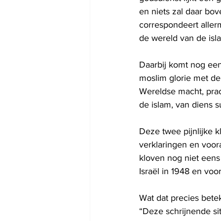
en niets zal daar bove
correspondeert aller
de wereld van de isl
Daarbij komt nog een 
moslim glorie met d
Wereldse macht, prac
de islam, van diens su
Deze twee pijnlijke 
verklaringen en voora
kloven nog niet eens
Israël in 1948 en voo
Wat dat precies betek
“Deze schrijnende si