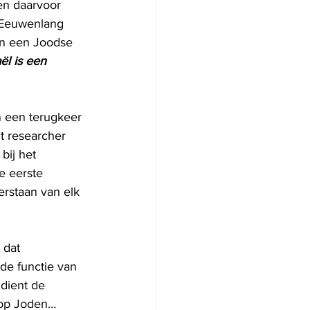
n daarvoor 
 Eeuwenlang 
an een Joodse 
aël is een 
 een terugkeer 
t researcher 
bij het 
e eerste 
erstaan van elk 
 dat 
e functie van 
dient de 
 op Joden…