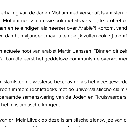
erhaling van de daden Mohammed verschaft islamisten in
Mohammed zijn missie ook niet als vervolgde profeet om 
slaan en te eindigen als heerser over Arabië?! Kortom, va
dan hun vijanden, maar uiteindelijk zullen ook zij triom
actuele noot van arabist Martin Janssen: “Binnen dit zel
Taliban die eerst het goddeloze communisme overwonnen
 islamisten de westerse beschaving als het vleesgeword
eert immers rechtstreeks met de universalistische claim 
beraamde samenzwering van de Joden en “kruisvaarders” 
het in islamitische kringen.
an dr. Meir Litvak op deze islamistische zienswijze van d