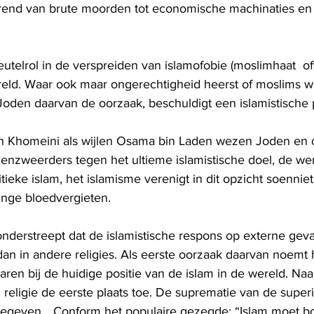
ërend van brute moorden tot economische machinaties en 
eutelrol in de verspreiden van islamofobie (moslimhaat  of
wereld. Waar ook maar ongerechtigheid heerst of moslims 
 Joden daarvan de oorzaak, beschuldigt een islamistische 
ah Khomeini als wijlen Osama bin Laden wezen Joden en 
enzweerders tegen het ultieme islamistische doel, de we
tieke islam, het islamisme verenigt in dit opzicht soenniete
inge bloedvergieten.
nderstreept dat de islamistische respons op externe geva
s dan in andere religies. Als eerste oorzaak daarvan noemt 
aren bij de huidige positie van de islam in de wereld. Naa
religie de eerste plaats toe. De suprematie van de super
 gegeven… Conform het populaire gezegde: “Islam moet b