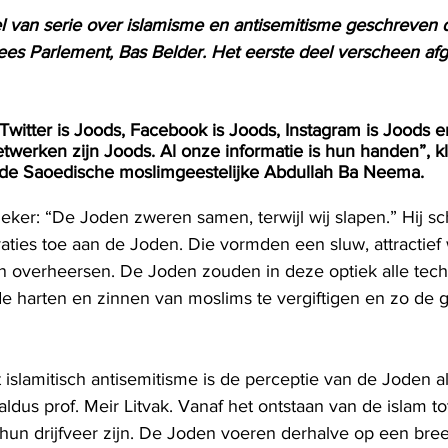
el van serie over islamisme en antisemitisme geschreven d
ees Parlement, Bas Belder. Het eerste deel verscheen af
Twitter is Joods, Facebook is Joods, Instagram is Joods e
etwerken zijn Joods. Al onze informatie is hun handen”, 
n de Saoedische moslimgeestelijke Abdullah Ba Neema.
zeker: “De Joden zweren samen, terwijl wij slapen.” Hij sch
aties toe aan de Joden. Die vormden een sluw, attractie
 overheersen. De Joden zouden in deze optiek alle tech
de harten en zinnen van moslims te vergiftigen en zo de 
islamitisch antisemitisme is de perceptie van de Joden al
 aldus prof. Meir Litvak. Vanaf het ontstaan van de islam 
hun drijfveer zijn. De Joden voeren derhalve op een bree