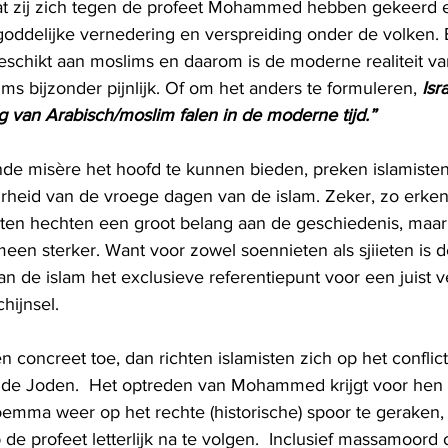
 zij zich tegen de profeet Mohammed hebben gekeerd e
oddelijke vernedering en verspreiding onder de volken.
schikt aan moslims en daarom is de moderne realiteit v
s bijzonder pijnlijk. Of om het anders te formuleren, 
Isr
g van Arabisch/moslim falen in de moderne tijd.”
e misère het hoofd te kunnen bieden, preken islamisten
rheid van de vroege dagen van de islam. Zeker, zo erken
sten hechten een groot belang aan de geschiedenis, maar 
meen sterker. Want voor zowel soennieten als sjiieten is d
an de islam het exclusieve referentiepunt voor een juist v
hijnsel. 
concreet toe, dan richten islamisten zich op het conflict
 Joden.  Het optreden van Mohammed krijgt voor hen d
emma weer op het rechte (historische) spoor te geraken, 
 profeet letterlijk na te volgen.  Inclusief massamoord