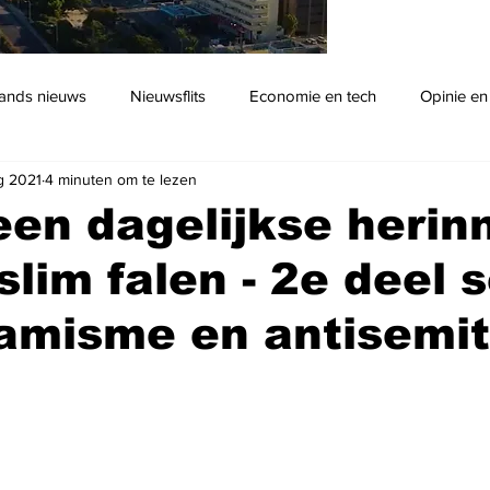
ands nieuws
Nieuwsflits
Economie en tech
Opinie en
g 2021
4 minuten om te lezen
Podcast
 een dagelijkse herin
lim falen - 2e deel s
lamisme en antisemi