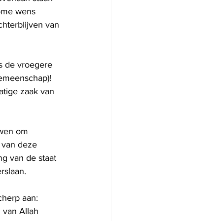
vrome wens 
hterblijven van 
ns de vroegere 
emeenschap)! 
atige zaak van 
uwen om 
s van deze 
g van de staat 
rslaan.
cherp aan: 
 van Allah 