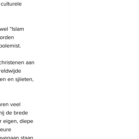
culturele 
wel “Islam 
worden 
polemist.
christenen aan 
reldwijde 
n en sjiieten, 
ren veel 
hij de brede 
r eigen, diepe 
ieure 
ovenaan staan 