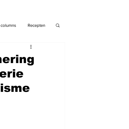
 columns
Recepten
nering
erie
tisme