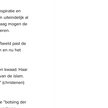
spiratie en 
uiteindelijk al 
ndaag mogen de 
feren.
fbeeld past de 
 en nu het 
en kwaad. Haar 
van de islam. 
(christenen) 
e “botsing der 