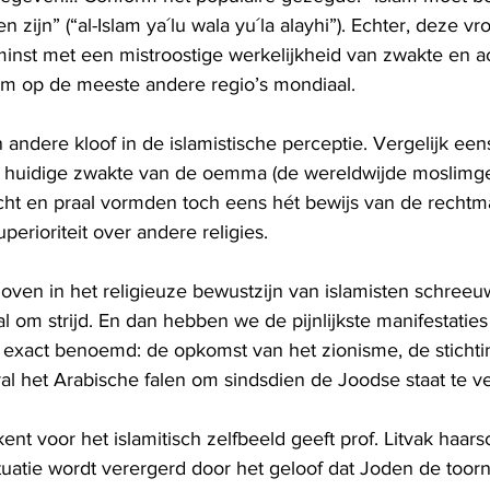
n zijn” (“al-Islam ya´lu wala yu´la alayhi”). Echter, deze 
minst met een mistroostige werkelijkheid van zwakte en ac
am op de meeste andere regio’s mondiaal.
andere kloof in de islamistische perceptie. Vergelijk ee
e huidige zwakte van de oemma (de wereldwijde moslimg
ht en praal vormden toch eens hét bewijs van de rechtm
perioriteit over andere religies.
kloven in het religieuze bewustzijn van islamisten schree
l om strijd. En dan hebben we de pijnlijkste manifestatie
 exact benoemd: de opkomst van het zionisme, de stichtin
ral het Arabische falen om sindsdien de Joodse staat te ve
ent voor het islamitisch zelfbeeld geeft prof. Litvak haars
tuatie wordt verergerd door het geloof dat Joden de toorn