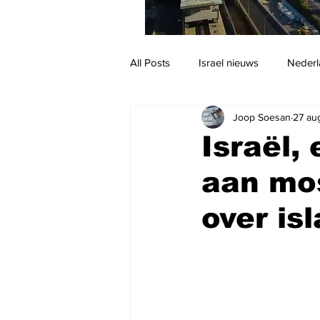
All Posts
Israel nieuws
Nederl
Joop Soesan
27 au
Reizen
Jodendom en cultuur
Israël,
aan mos
over is