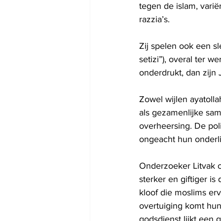
tegen de islam, vari
razzia’s.
Zij spelen ook een sl
setizi”), overal ter 
onderdrukt, dan zijn
Zowel wijlen ayatoll
als gezamenlijke sam
overheersing. De poli
ongeacht hun onderl
Onderzoeker Litvak o
sterker en giftiger i
kloof die moslims erv
overtuiging komt hun 
godsdienst lijkt een