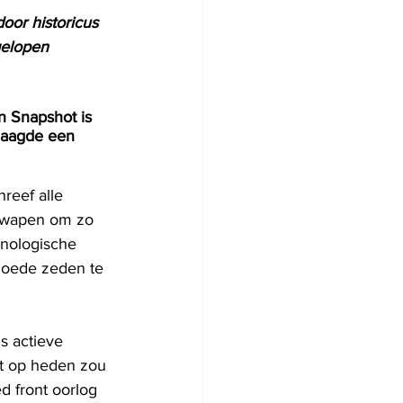
oor historicus 
gelopen 
n Snapshot is 
klaagde een 
reef alle 
f wapen om zo 
nologische 
goede zeden te 
s actieve 
tot op heden zou 
d front oorlog 