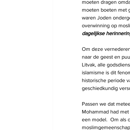
moeten dragen omdat
moeten boeten met g
waren Joden onderge
overwinning op moslim
dagelijkse herinnerin
Om deze vernederend
naar de geest en puu
Litvak, alle godsdien
islamisme is dit feno
historische periode v
geschiedkundig versc
Passen we dat meteen 
Mohammad had met de
een model.  Om als o
moslimgemeenschap de