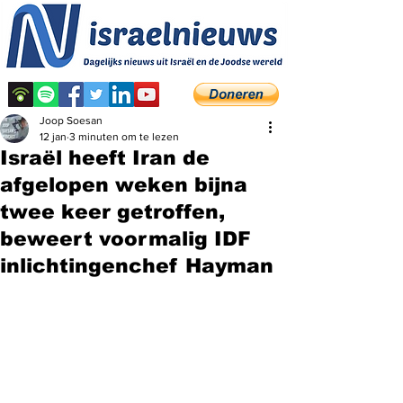
Joop Soesan
12 jan
3 minuten om te lezen
Israël heeft Iran de
afgelopen weken bijna
twee keer getroffen,
beweert voormalig IDF
inlichtingenchef Hayman