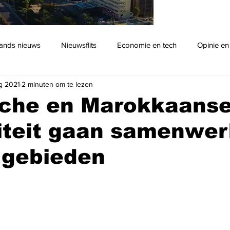
ands nieuws
Nieuwsflits
Economie en tech
Opinie en
g 2021
2 minuten om te lezen
Podcast
ische en Marokkaans
siteit gaan samenwe
 gebieden