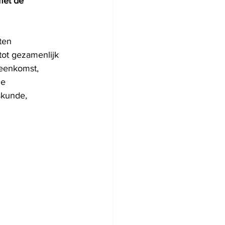
et de 
ten 
tot gezamenlijk 
eenkomst, 
ze 
skunde, 