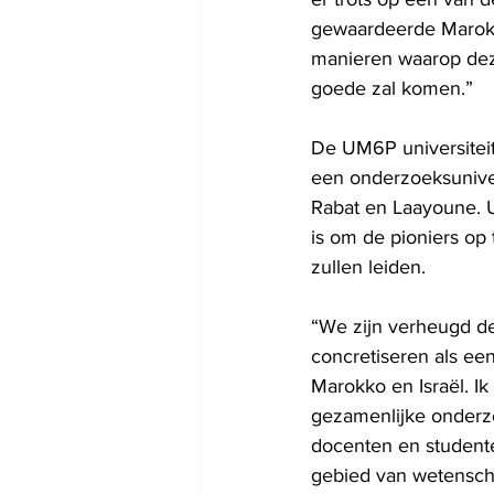
gewaardeerde Marokka
manieren waarop dez
goede zal komen.”
De UM6P universitei
een onderzoeksuniver
Rabat en Laayoune. U
is om de pioniers op 
zullen leiden.
“We zijn verheugd d
concretiseren als een
Marokko en Israël. I
gezamenlijke onderzo
docenten en studenten
gebied van wetenscha