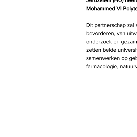
Jeruzalem (HU) hee
Mohammed VI Polytec
Dit partnerschap zal
bevorderen, van uitw
onderzoek en gezamen
zetten beide universi
samenwerken op gebi
farmacologie, natuu