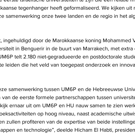
anse tegenhanger heeft geformaliseerd. We kijken uit n
e samenwerking onze twee landen en de regio in het al
t, ingehuldigd door de Marokkaanse koning Mohammed VI 
siteit in Benguerir in de buurt van Marrakech, met extra
M6P telt 2.180 niet-gegradueerde en postdoctorale stude
te leiden die het veld van toegepast onderzoek en innovat
eze samenwerking tussen UM6P en de Hebreeuwse Univer
 van de eerste formele partnerschappen tussen universite
k kijk ernaar uit om UM6P en HU nauw samen te zien wer
eksactiviteiten op hoog niveau, naast academische uitwi
 zullen profiteren van de expertise van beide instelling
ppen en technologie”, deelde Hicham El Habti, presiden