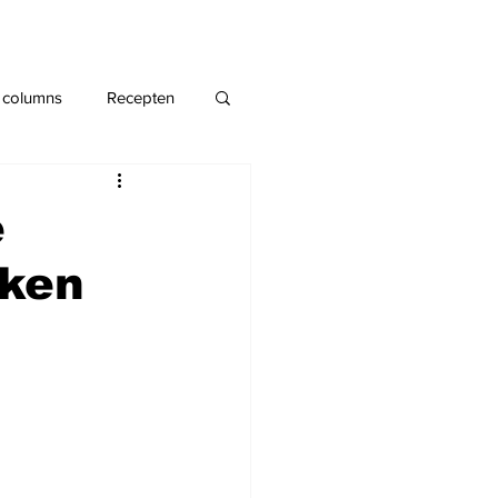
 columns
Recepten
e
rken