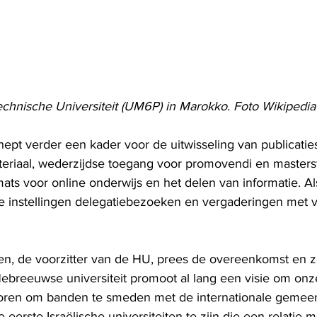
hnische Universiteit (UM6P) in Marokko. Foto Wikipedia
pt verder een kader voor de uitwisseling van publicatie
eriaal, wederzijdse toegang voor promovendi en masters
mats voor online onderwijs en het delen van informatie. A
de instellingen delegatiebezoeken en vergaderingen met 
n, de voorzitter van de HU, prees de overeenkomst en ze
Hebreeuwse universiteit promoot al lang een visie om on
oren om banden te smeden met de internationale gemeen
 eerste Israëlische universiteiten te zijn die een relatie 