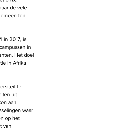
aar de vele 
gemeen ten 
in 2017, is 
 campussen in 
nten. Het doel 
ie in Afrika 
siteit te 
iten uit 
ken aan 
sselingen waar 
en op het 
t van 