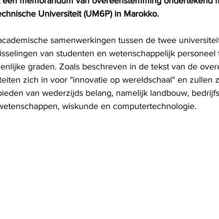
ft een memorandum van overeenstemming ondertekend m
hnische Universiteit (UM6P) in Marokko. 
 academische samenwerkingen tussen de twee universitei
isselingen van studenten en wetenschappelijk personeel 
lijke graden. Zoals beschreven in de tekst van de over
teiten zich in voor "innovatie op wereldschaal" en zullen 
eden van wederzijds belang, namelijk landbouw, bedrijf
rwetenschappen, wiskunde en computertechnologie.