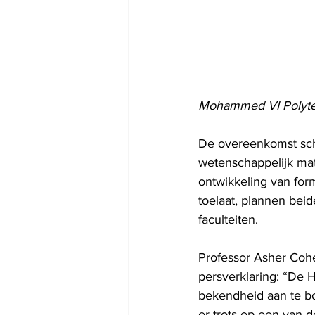
Mohammed VI Polytec
De overeenkomst sche
wetenschappelijk mat
ontwikkeling van for
toelaat, plannen bei
faculteiten.
Professor Asher Cohe
persverklaring: “De 
bekendheid aan te b
er trots op een van de