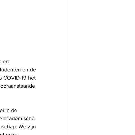
s en 
tudenten en de 
ls COVID-19 het 
vooraanstaande 
i in de 
ze academische 
schap. We zijn 
met onze 