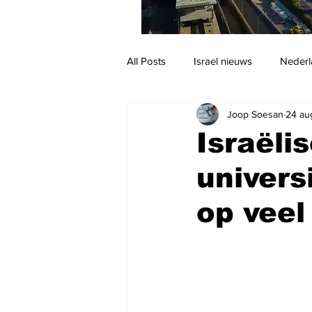
All Posts
Israel nieuws
Nederl
Joop Soesan
24 au
Reizen
Jodendom en cultuur
Israël
univer
op veel