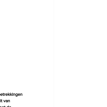
betrekkingen 
t van 