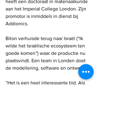
heeft een doctoraat in materiaalkunde 
aan het Imperial College London. Zijn 
promotor is inmiddels in dienst bij 
Addionics.
Biton verhuisde terug naar Israël (“Ik 
wilde het Israëlische ecosysteem ten 
goede komen”) waar de productie nu 
plaatsvindt. Een team in Londen doet 
de modellering, software en ontwerp.
“Het is een heel interessante tijd. Als 
we meer elektrische voertuigen 
hebben, hebben we meer batterijen 
nodig, hebben we meer productie 
nodig, hebben we meer aanbod nodig. 
We zullen de capaciteit met 30 keer 
moeten vergroten als we tegen 2030 
willen voldoen aan het aantal batterijen 