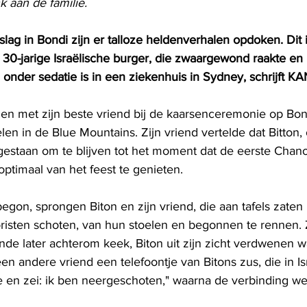
 aan de familie.
lag in Bondi zijn er talloze heldenverhalen opdoken. Dit i
 30-jarige Israëlische burger, die zwaargewond raakte en
 onder sedatie is in een ziekenhuis in Sydney, schrijft K
men met zijn beste vriend bij de kaarsenceremonie op Bon
en in de Blue Mountains. Zijn vriend vertelde dat Bitton,
gestaan ​​om te blijven tot het moment dat de eerste Chan
ptimaal van het feest te genieten.
egon, sprongen Biton en zijn vriend, die aan tafels zaten h
risten schoten, van hun stoelen en begonnen te rennen. Z
nde later achterom keek, Biton uit zijn zicht verdwenen w
en andere vriend een telefoontje van Bitons zus, die in Is
e en zei: ik ben neergeschoten," waarna de verbinding w