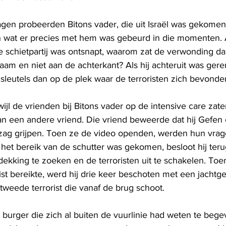
en probeerden Bitons vader, die uit Israël was gekomen,
n wat er precies met hem was gebeurd in die momenten. A
schietpartij was ontsnapt, waarom zat de verwonding da
haam en niet aan de achterkant? Als hij achteruit was ger
 sleutels dan op de plek waar de terroristen zich bevonde
jl de vrienden bij Bitons vader op de intensive care zate
n een andere vriend. Die vriend beweerde dat hij Gefen 
zag grijpen. Toen ze de video openden, werden hun vrag
 het bereik van de schutter was gekomen, besloot hij teru
ekking te zoeken en de terroristen uit te schakelen. Toen
orist bereikte, werd hij drie keer beschoten met een jacht
tweede terrorist die vanaf de brug schoot.
e burger die zich al buiten de vuurlinie had weten te beg