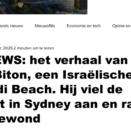
ands nieuws
Nieuwsflits
Economie en tech
Opinie en
c 2025
2 minuten om te lezen
Podcast
WS: het verhaal van
iton, een Israëlisch
i Beach. Hij viel de
st in Sydney aan en 
gewond