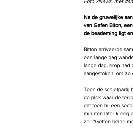
Foto 7News, met dank
Na de gruwelijke aans
van Gefen Biton, een
de beademing ligt en
Bitton arriveerde sa
een lange dag wandel
lange dag, erop had 
aangestoken, om zo o
Toen de schietpartij b
de plek waar de terro
dat toen hij een seco
minuten later kreeg e
zei: "Geffen belde m