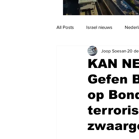
All Posts
Israel nieuws
Nederl
Joop Soesan
20 de
Reizen
Jodendom en cultuur
KAN NE
Gefen B
op Bond
terrori
zwaar