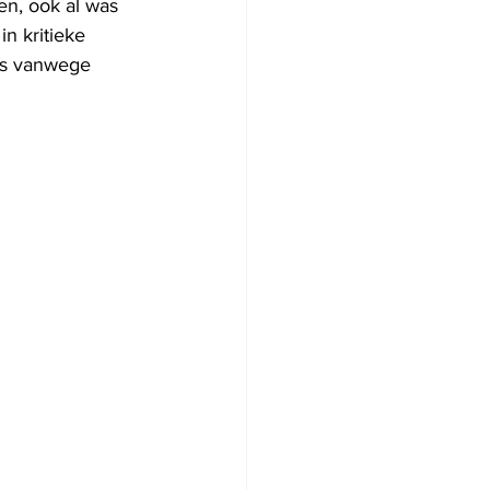
en, ook al was 
n kritieke 
es vanwege 