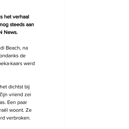
s het verhaal 
 nog steeds aan 
AN News.
di Beach, na 
 ondanks de 
oeka-kaars werd 
et dichtst bij 
ijn vriend zei 
as. Een paar 
raël woont. Ze 
erd verbroken.