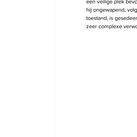
een veilige plek bev
hij ongewapend, volg
toestand, is gesedee
zeer complexe verwo