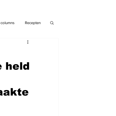
 columns
Recepten
e held
raakte