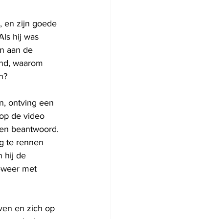
 en zijn goede 
ls hij was 
n aan de 
end, waarom 
n?
n, ontving een 
op de video 
en beantwoord. 
g te rennen 
 hij de 
geweer met 
even en zich op 