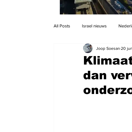
All Posts
Israel nieuws
Nederl
Joop Soesan
20 ju
Reizen
Jodendom en cultuur
Klimaat
dan ver
onderz