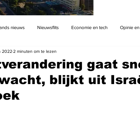
ands nieuws
Nieuwsflits
Economie en tech
Opinie en
n 2022
2 minuten om te lezen
Podcast
verandering gaat sn
wacht, blijkt uit Isra
oek