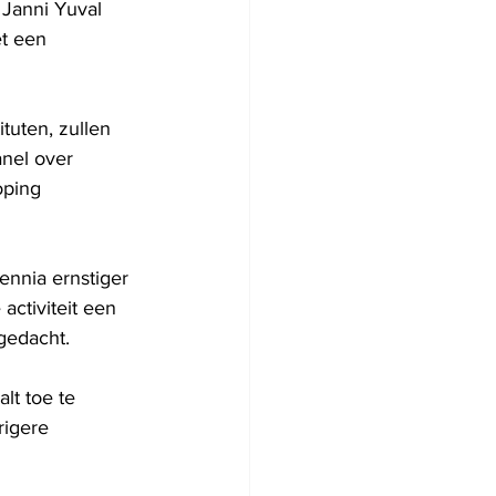
 Janni Yuval 
et een 
uten, zullen 
nel over 
oping 
nnia ernstiger 
activiteit een 
gedacht.
lt toe te 
rigere 