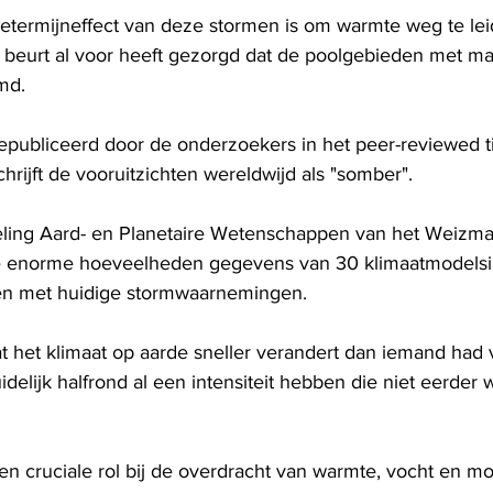
etermijneffect van deze stormen is om warmte weg te lei
n beurt al voor heeft gezorgd dat de poolgebieden met maa
md.
epubliceerd door de onderzoekers in het peer-reviewed tij
chrijft de vooruitzichten wereldwijd als "somber".
ling Aard- en Planetaire Wetenschappen van het Weizmann
e enorme hoeveelheden gegevens van 30 klimaatmodelsim
en met huidige stormwaarnemingen.
 het klimaat op aarde sneller verandert dan iemand had 
delijk halfrond al een intensiteit hebben die niet eerder
n cruciale rol bij de overdracht van warmte, vocht en 