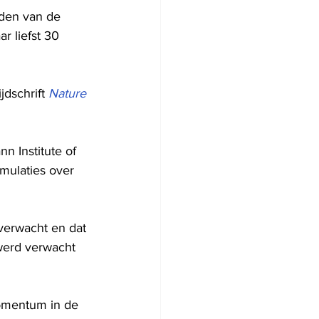
den van de 
r liefst 30 
dschrift 
Nature 
 Institute of 
ulaties over 
verwacht en dat 
 werd verwacht 
momentum in de 