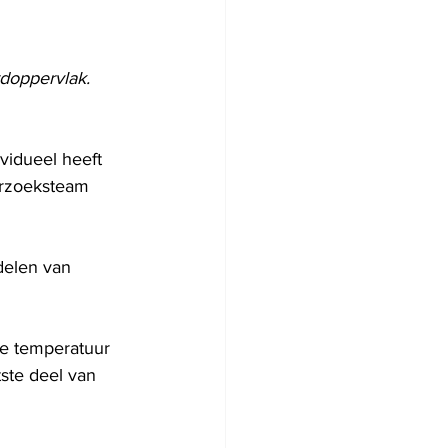
doppervlak. 
vidueel heeft 
erzoeksteam 
delen van 
de temperatuur 
ste deel van 