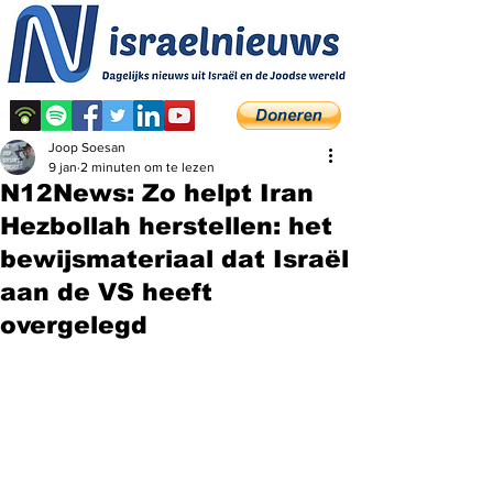
Joop Soesan
9 jan
2 minuten om te lezen
N12News: Zo helpt Iran
Hezbollah herstellen: het
bewijsmateriaal dat Israël
aan de VS heeft
overgelegd