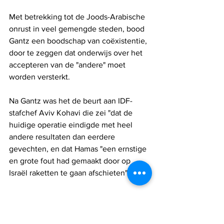
Met betrekking tot de Joods-Arabische 
onrust in veel gemengde steden, bood 
Gantz een boodschap van coëxistentie, 
door te zeggen dat onderwijs over het 
accepteren van de "andere" moet 
worden versterkt.
Na Gantz was het de beurt aan IDF-
stafchef Aviv Kohavi die zei "dat de 
huidige operatie eindigde met heel 
andere resultaten dan eerdere 
gevechten, en dat Hamas "een ernstige 
en grote fout had gemaakt door op 
Israël raketten te gaan afschieten".
Kohavi, net als Netanyahu en Gantz 
vóór hem, zei ook dat de Palestijnse 
terreurgroep een grotere slag heeft 