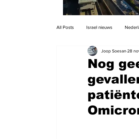
All Posts
Israel nieuws
Nederl
Joop Soesan
28 no
Reizen
Jodendom en cultuur
Nog ge
gevalle
patiënt
Omicro