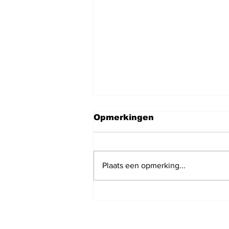
Opmerkingen
Plaats een opmerking...
Joop is ruim een week
geleden verhuisd en heb
jullie donatie hard nodig
om artikelen aan te