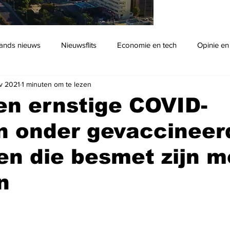
ands nieuws
Nieuwsflits
Economie en tech
Opinie en
v 2021
1 minuten om te lezen
Podcast
en ernstige COVID-
n onder gevaccineer
en die besmet zijn m
n