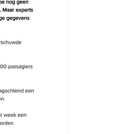
toe nog geen 
. Maar experts 
ige gegevens 
arschuwde 
600 passagiers 
dagochtend een 
en.
de week een 
worden 