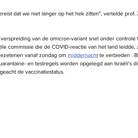
reist dat we niet langer op het hek zitten", vertelde prof.
erspreiding van de omicron-variant snel onder controle t
iële commissie die de COVID-reactie van het land leidde, 
ngezetenen vanaf zondag om 
middernacht
 te verbieden . 
uarantaine- en testregels worden opgelegd aan Israëli's d
ngeacht de vaccinatiestatus.