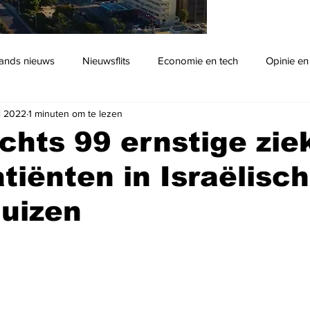
ands nieuws
Nieuwsflits
Economie en tech
Opinie en
i 2022
1 minuten om te lezen
Podcast
chts 99 ernstige zie
tiënten in Israëlisc
uizen