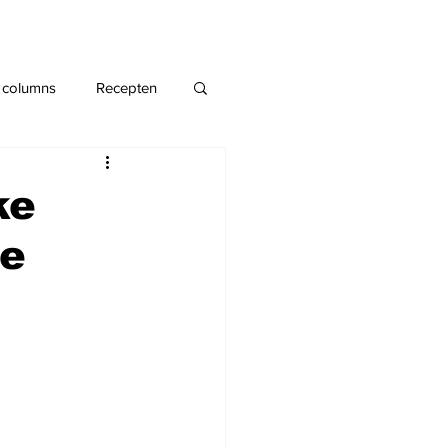
 columns
Recepten
ke
he