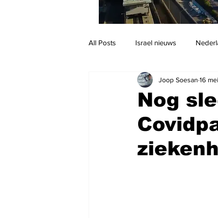
All Posts
Israel nieuws
Nederl
Joop Soesan
16 me
Reizen
Jodendom en cultuur
Nog sle
Covidpa
ziekenh