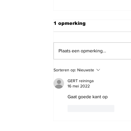
1 opmerking
Plaats een opmerking...
Joop is ruim een week
Sorteren op:
Nieuwste
geleden verhuisd en heb
jullie donatie hard nodig
GERT reininga
om artikelen aan te
16 mei 2022
schaffen om door te
Gaat goede kant op
gaan met het brengen
van de nieuws artikelen
en podcasts
Like
Reageren