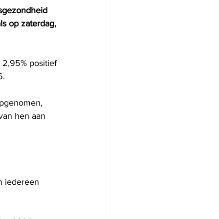
ksgezondheid 
ls op zaterdag, 
 2,95% positief 
6.
 opgenomen, 
van hen aan 
n iedereen 