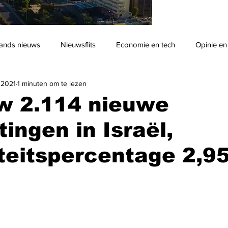
ands nieuws
Nieuwsflits
Economie en tech
Opinie en
 2021
1 minuten om te lezen
Podcast
w 2.114 nieuwe
ingen in Israël,
iteitspercentage 2,9