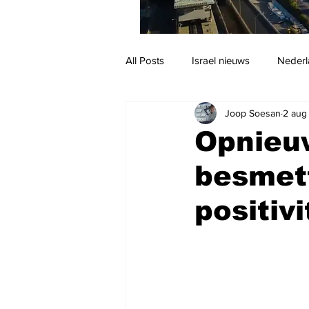
All Posts
Israel nieuws
Nederl
Joop Soesan
2 aug
Reizen
Jodendom en cultuur
Opnieu
besmett
positiv