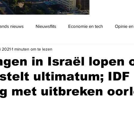
ands nieuws
Nieuwsflits
Economie en tech
Opinie en
i 2021
1 minuten om te lezen
Podcast
gen in Israël lopen 
telt ultimatum; IDF
g met uitbreken oor