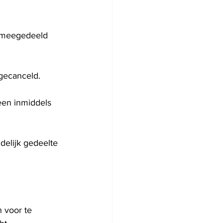
ft meegedeeld 
 gecanceld.
een inmiddels 
delijk gedeelte 
 voor te 