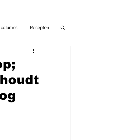
 columns
Recepten
op;
 houdt
log