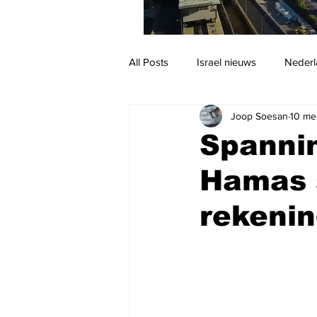
All Posts
Israel nieuws
Nederl
Joop Soesan
10 me
Reizen
Jodendom en cultuur
Spannin
Hamas s
rekenin