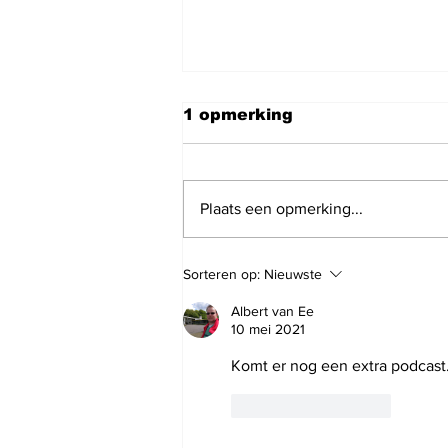
1 opmerking
Plaats een opmerking...
Nieuws podcast van
Sorteren op:
Nieuwste
vandaag 6 augustus
2026 met Maaike van
Albert van Ee
Charante
10 mei 2021
Komt er nog een extra podcast.
Like
Reageren