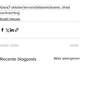
Gaza
7 oktober
terrorist
kibboets
Islamic Jihad
verkrachting
Israel nieuws
Alles weergeven
Recente blogposts