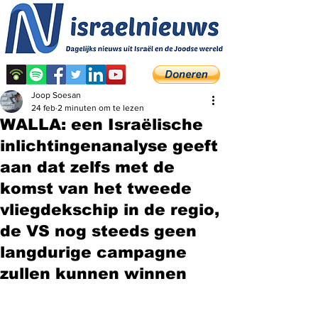
Joop Soesan
24 feb
2 minuten om te lezen
WALLA: een Israëlische
inlichtingenanalyse geeft
aan dat zelfs met de
komst van het tweede
vliegdekschip in de regio,
de VS nog steeds geen
langdurige campagne
zullen kunnen winnen