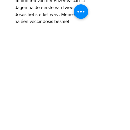
immuniteit van het Pfizer-vaccin 14 
dagen na de eerste van twee 
doses het sterkst was . Mensen die 
na één vaccindosis besmet 
raakten, vertoonden een 
significant lager risico om het virus 
op anderen over te dragen. 
Bovendien verhoogde de eerste 
dosis de immuniteit, zelfs bij 
mensen die hersteld waren van 
Covid-19.
Een kleine studie in het Sourasky 
Medical Center in Tel Aviv wees 
uit dat moeders die borstvoeding 
geven en die volledig waren 
gevaccineerd, antilichamen 
aanmaakten in hun moedermelk , 
waardoor ze mogelijk hun baby's 
beschermden.