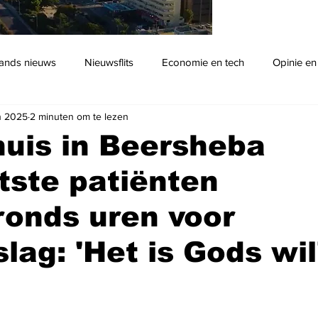
ands nieuws
Nieuwsflits
Economie en tech
Opinie en
n 2025
2 minuten om te lezen
Podcast
uis in Beersheba
tste patiënten
onds uren voor
slag: 'Het is Gods wil