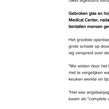
raket afgevuurd vanui
Gebroken glas en ho
Medical Center, nada
tientallen mensen gew
Het grootste openbare
grote schade op door
lag verspreid over d
"We wisten door het 
niet te vergelijken w
keuken werkte en tijd
"Het was angstaanjage
kwam als "complete v