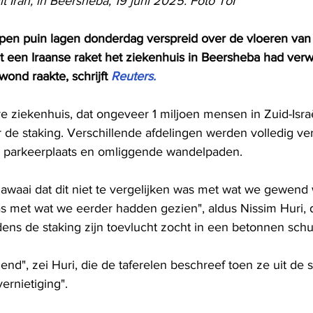
t Iran, in Beersheba, 19 juni 2025. Foto ToI
pen puin lagen donderdag verspreid over de vloeren van
t een Iraanse raket het ziekenhuis in Beersheba had verw
ond raakte, schrijft 
Reuters.
 ziekenhuis, dat ongeveer 1 miljoen mensen in Zuid-Israël
 de staking. Verschillende afdelingen werden volledig ve
e parkeerplaats en omliggende wandelpaden.
lawaai dat dit niet te vergelijken was met wat we gewend 
as met wat we eerder hadden gezien", aldus Nissim Huri, d
ens de staking zijn toevlucht zocht in een betonnen schui
nd", zei Huri, die de taferelen beschreef toen ze uit de s
ernietiging".