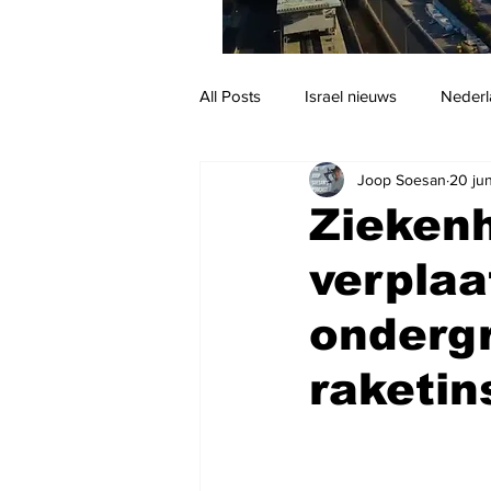
All Posts
Israel nieuws
Nederl
Joop Soesan
20 ju
Reizen
Jodendom en cultuur
Ziekenh
verplaa
ondergr
raketin