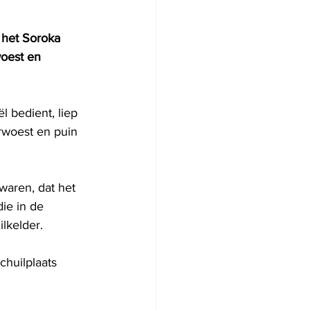
 het Soroka 
oest en 
 bedient, liep 
rwoest en puin 
waren, dat het 
ie in de 
lkelder.
chuilplaats 