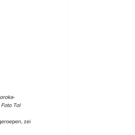
oroka-
 Foto ToI
geroepen, zei 