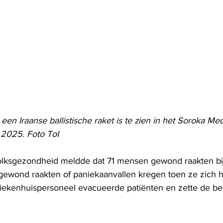
en Iraanse ballistische raket is te zien in het Soroka M
 2025. Foto ToI
olksgezondheid meldde dat 71 mensen gewond raakten bij
gewond raakten of paniekaanvallen kregen toen ze zich 
Ziekenhuispersoneel evacueerde patiënten en zette de b