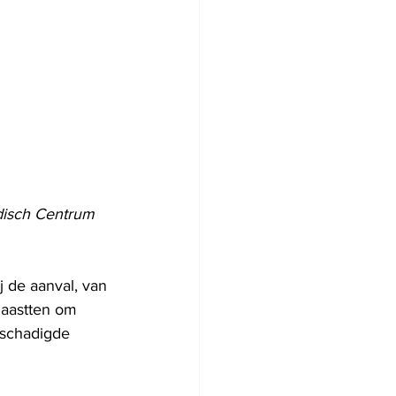
edisch Centrum 
 de aanval, van 
haastten om 
eschadigde 