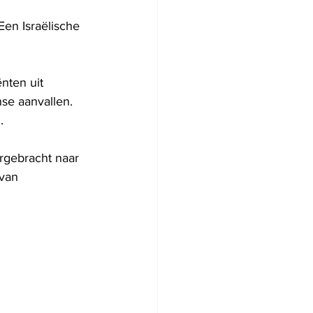
Een Israëlische 
nten uit 
se aanvallen. 
.
rgebracht naar 
 van 