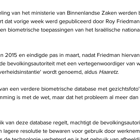
deling van het ministerie van Binnenlandse Zaken werde
port dat vorige week werd gepubliceerd door Roy Friedman
 en biometrische toepassingen van het Israëlische nationa
in 2015 en eindigde pas in maart, nadat Friedman hiervan
e bevolkingsautoriteit met een vertegenwoordiger van wa
verheidsinstantie' wordt genoemd, aldus 
Haaretz
.
t van een verdere biometrische database met gezichtsfoto'
emming is met de wet, maar dat het probleem al meer dan 
ik van deze database regelt, machtigt de bevolkingsautori
 lagere resolutie te bewaren voor gebruik door werkneme
s de technologie verbeterd en is het gebruik van afbeeld