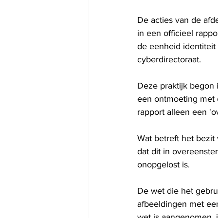
De acties van de af
in een officieel rap
de eenheid identiteit
cyberdirectoraat.
Deze praktijk begon 
een ontmoeting met d
rapport alleen een 'o
Wat betreft het bezi
dat dit in overeenst
onopgelost is. 
De wet die het gebru
afbeeldingen met een
wet is aangenomen, i