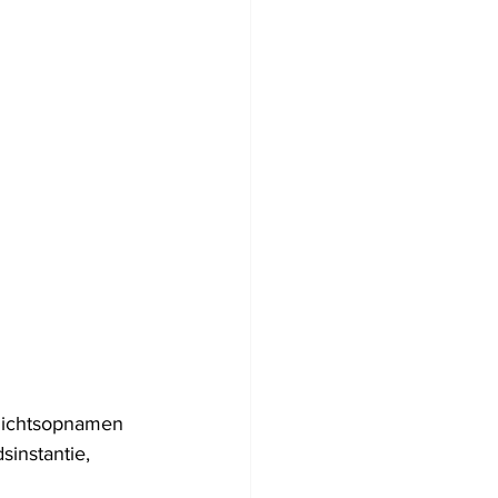
ezichtsopnamen 
instantie, 