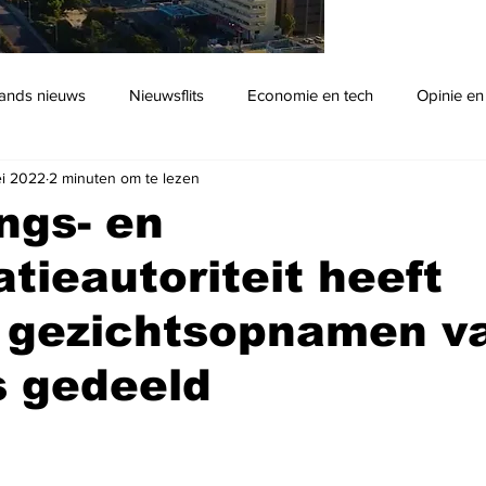
ands nieuws
Nieuwsflits
Economie en tech
Opinie en
i 2022
2 minuten om te lezen
Podcast
ngs- en
tieautoriteit heeft
l gezichtsopnamen v
's gedeeld