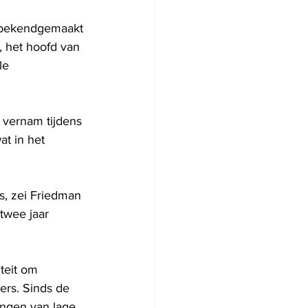
n bekendgemaakt 
, het hoofd van 
le 
 vernam tijdens 
t in het 
s, zei Friedman 
twee jaar 
teit om 
rs. Sinds de 
ingen van lage 