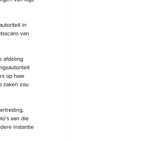
utoriteit in 
htsscans van 
 afdeling 
gsautoriteit 
rs op haar 
op zaken zou 
rtreding, 
to's aan die 
dere instantie 