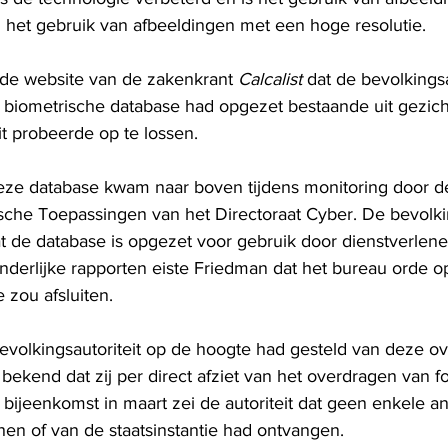
an het gebruik van afbeeldingen met een hoge resolutie. 
 de website van de zakenkrant
 Calcalist
 dat de bevolkingsa
n biometrische database had opgezet bestaande uit gezic
dit probeerde op te lossen.
eze database kwam naar boven tijdens monitoring door de
ische Toepassingen van het Directoraat Cyber. De bevolkin
t de database is opgezet voor gebruik door dienstverlene
onderlijke rapporten eiste Friedman dat het bureau orde 
 zou afsluiten.
volkingsautoriteit op de hoogte had gesteld van deze ove
i bekend dat zij per direct afziet van het overdragen van fo
n bijeenkomst in maart zei de autoriteit dat geen enkele an
 hen of van de staatsinstantie had ontvangen.