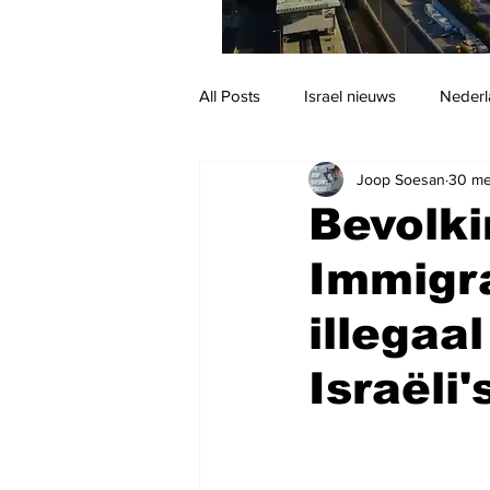
All Posts
Israel nieuws
Nederl
Joop Soesan
30 me
Reizen
Jodendom en cultuur
Bevolki
Immigra
illegaa
Israëli