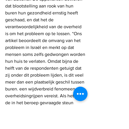
dat blootstelling aan rook van hun 
buren hun gezondheid ernstig heeft 
geschaad, en dat het de 
verantwoordelijkheid van de overheid 
is om het probleem op te lossen. “Ons 
artikel beoordeelt de omvang van het 
probleem in Israël en merkt op dat 
mensen soms zelfs gedwongen worden 
hun huis te verlaten. Omdat bijna de 
helft van de respondenten getuigt dat 
zij onder dit probleem lijden, is dit veel 
meer dan een plaatselijk geschil tussen 
buren. een wijdverbreid fenomeen dat 
overheidsingrijpen vereist. Als het Hof 
de in het beroep gevraagde steun 
verleent en de regering tot actie 
verplicht, zullen miljoenen Israëli's 
beschermd worden tegen de schade 