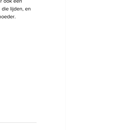
ar ook een 
die lijden, en 
 moeder.