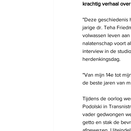
krachtig verhaal over
"Deze geschiedenis he
jarige dr. Teha Frie
volwassen leven aan 
nalatenschap voort als
interview in de studi
herdenkingsdag.
"Van mijn 14e tot mi
de beste jaren van m
Tijdens de oorlog we
Podolski in Transnist
vader gedwongen werd
getto en stak de bev
afgewezen. Uiteindel