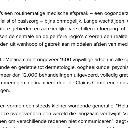
lfs een routinematige medische afspraak – een oogonder
list of basiszorg – bijna onmogelijk. Lange wachttijden, 
rifere gebieden en aanzienlijke verschillen in toegang tot 
n de centrale en de perifere regio's creëren een realitei
den uit wanhoop of gebrek aan middelen afzien van medi
eMa'anam met ongeveer 1500 vrijwillige artsen in alle s
nde en geriatrie tot dermatologie, oogheelkunde, psychia
 meer dan 12.000 behandelingen uitgevoerd, volledig grat
emmeringen, gefinancierd door de Claims Conference en 
ngen.
en vormen een steeds kleiner wordende generatie. "Hela
ze overlevenden een wereld die langzaam verdwijnt. Vel
en om verschillende redenen niet communiceren", zegt d