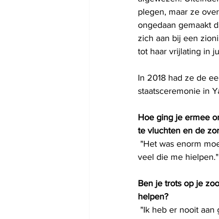
plegen, maar ze over
ongedaan gemaakt da
zich aan bij een zio
tot haar vrijlating in
In 2018 had ze de eer
staatsceremonie in 
Hoe ging je ermee o
te vluchten en de zo
 "Het was enorm moeilijk, en het hing ook af van de mensen die je ontmoette. Er waren er 
veel die me hielpen."
Ben je trots op je zo
helpen?
 "Ik heb er nooit aan getwijfeld dat hij zou helpen. Het ligt hem na aan het hart. Als je 