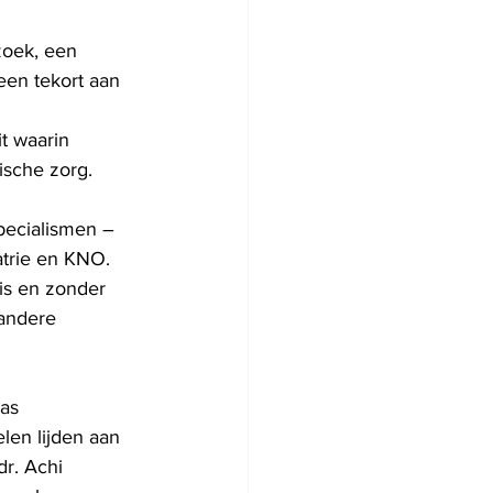
zoek, een 
een tekort aan 
t waarin 
sche zorg.
pecialismen – 
trie en KNO. 
is en zonder 
andere 
as 
en lijden aan 
r. Achi 