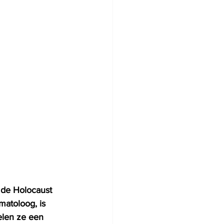
 de Holocaust 
atoloog, is 
elen ze een 