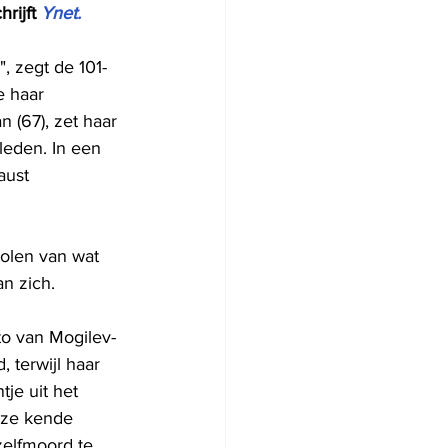
rijft 
Ynet.
, zegt de 101-
 haar 
 (67), zet haar 
eleden. In een 
aust 
tolen van wat 
n zich.
to van Mogilev-
 terwijl haar 
je uit het 
 ze kende 
zelfmoord te 