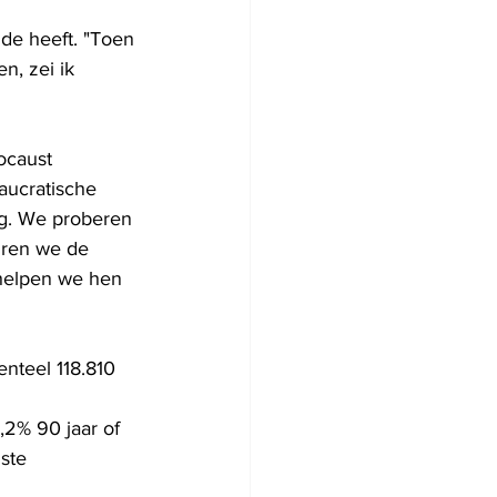
nde heeft. "Toen 
n, zei ik 
ocaust 
aucratische 
g. We proberen 
uren we de 
 helpen we hen 
nteel 118.810 
2% 90 jaar of 
ste 