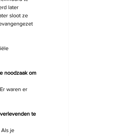
rd later 
er sloot ze 
gevangengezet 
iële 
te noodzaak om 
overlevenden te 