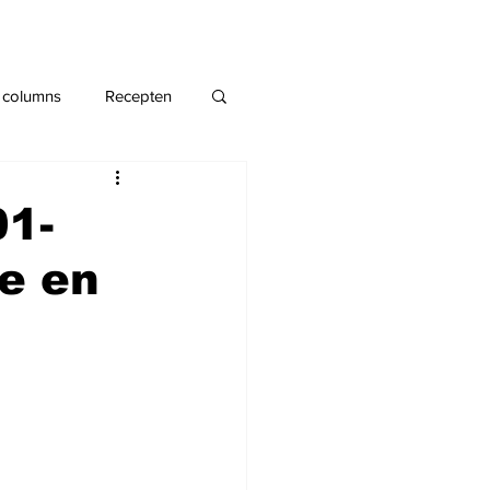
 columns
Recepten
01-
de en