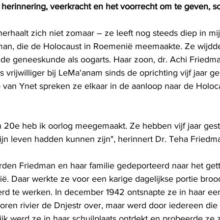
 herinnering, veerkracht en het voorrecht om te geven, sch
rhaalt zich niet zomaar – ze leeft nog steeds diep in mij"
dman, die de Holocaust in Roemenië meemaakte. Ze wijdde
de geneeskunde als oogarts. Haar zoon, dr. Achi Friedman
 vrijwilliger bij LeMa'anam sinds de oprichting vijf jaar g
o van Ynet spreken ze elkaar in de aanloop naar de Holoc
jn 20e heb ik oorlog meegemaakt. Ze hebben vijf jaar ges
ijn leven hadden kunnen zijn", herinnert Dr. Teha Friedma
rden Friedman en haar familie gedeporteerd naar het get
rië. Daar werkte ze voor een karige dagelijkse portie brood,
 te werken. In december 1942 ontsnapte ze in haar eent
roren rivier de Dnjestr over, maar werd door iedereen die
ijk werd ze in haar schuilplaats ontdekt en probeerde ze 