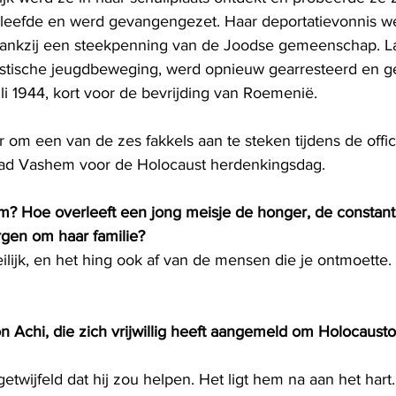
leefde en werd gevangengezet. Haar deportatievonnis we
nkzij een steekpenning van de Joodse gemeenschap. Lat
nistische jeugdbeweging, werd opnieuw gearresteerd en 
 juli 1944, kort voor de bevrijding van Roemenië.
 om een ​​van de zes fakkels aan te steken tijdens de offic
Yad Vashem voor de Holocaust herdenkingsdag.
m? Hoe overleeft een jong meisje de honger, de constan
rgen om haar familie?
on Achi, die zich vrijwillig heeft aangemeld om Holocaust