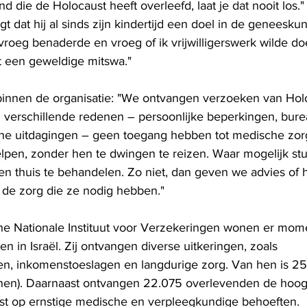
 die de Holocaust heeft overleefd, laat je dat nooit los."
t dat hij al sinds zijn kindertijd een doel in de geneesku
vroeg benaderde en vroeg of ik vrijwilligerswerk wilde doe
et een geweldige mitswa."
ol binnen de organisatie: "We ontvangen verzoeken van Hol
verschillende redenen – persoonlijke beperkingen, bure
che uitdagingen – geen toegang hebben tot medische zor
elpen, zonder hen te dwingen te reizen. Waar mogelijk st
en thuis te behandelen. Zo niet, dan geven we advies of
n de zorg die ze nodig hebben."
che Nationale Instituut voor Verzekeringen wonen er mome
 in Israël. Zij ontvangen diverse uitkeringen, zoals 
, inkomenstoeslagen en langdurige zorg. Van hen is 25,
nen). Daarnaast ontvangen 22.075 overlevenden de hoog
ijst op ernstige medische en verpleegkundige behoeften.