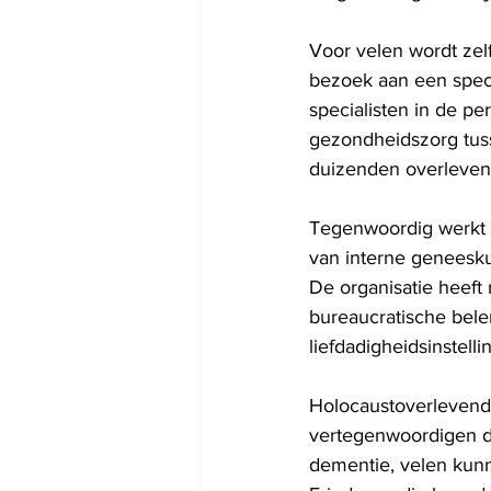
Voor velen wordt ze
bezoek aan een specia
specialisten in de pe
gezondheidszorg tusse
duizenden overleven
Tegenwoordig werkt L
van interne geneesku
De organisatie heeft
bureaucratische bel
liefdadigheidsinstelli
Holocaustoverlevend
vertegenwoordigen de
dementie, velen kunn