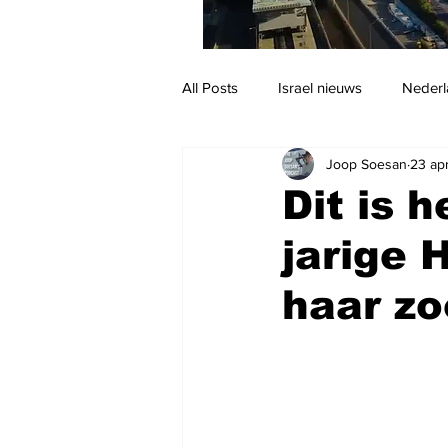
All Posts
Israel nieuws
Nederl
Joop Soesan
23 ap
Reizen
Jodendom en cultuur
Dit is 
jarige 
haar zo