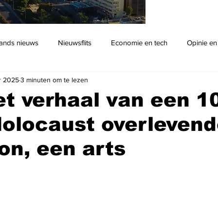
ands nieuws
Nieuwsflits
Economie en tech
Opinie en
r 2025
3 minuten om te lezen
Podcast
het verhaal van een 1
Holocaust overleven
on, een arts