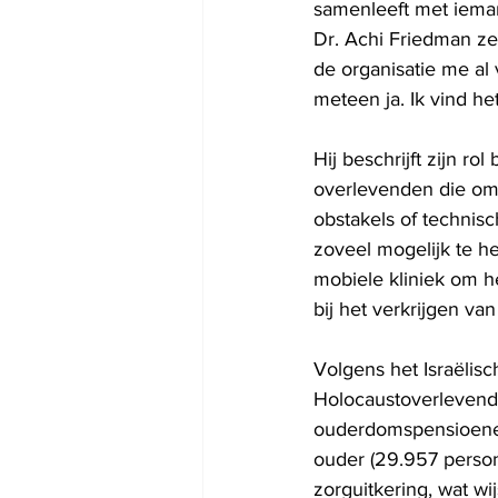
samenleeft met iemand
Dr. Achi Friedman zeg
de organisatie me al 
meteen ja. Ik vind h
Hij beschrijft zijn r
overlevenden die om 
obstakels of technis
zoveel mogelijk te h
mobiele kliniek om h
bij het verkrijgen va
Volgens het Israëlis
Holocaustoverlevenden
ouderdomspensioenen
ouder (29.957 perso
zorguitkering, wat w