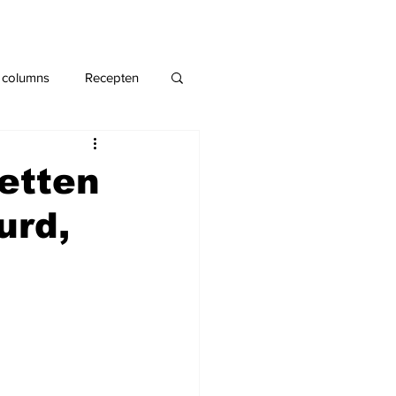
 columns
Recepten
ketten
urd,