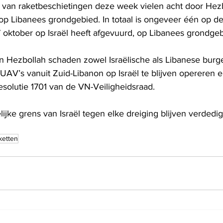
 van raketbeschietingen deze week vielen acht door Hezb
p Libanees grondgebied. In totaal is ongeveer één op de v
7 oktober op Israël heeft afgevuurd, op Libanees grondgeb
n Hezbollah schaden zowel Israëlische als Libanese burge
UAV’s vanuit Zuid-Libanon op Israël te blijven opereren en
solutie 1701 van de VN-Veiligheidsraad.
ijke grens van Israël tegen elke dreiging blijven verdedi
ketten