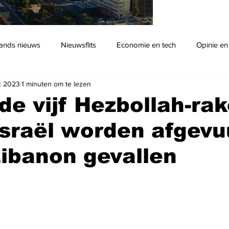
ands nieuws
Nieuwsflits
Economie en tech
Opinie en
c 2023
1 minuten om te lezen
Podcast
de vijf Hezbollah-ra
Israël worden afgevu
 Libanon gevallen