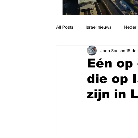
All Posts
Israel nieuws
Nederl
Joop Soesan
15 de
Reizen
Jodendom en cultuur
Eén op 
die op 
zijn in