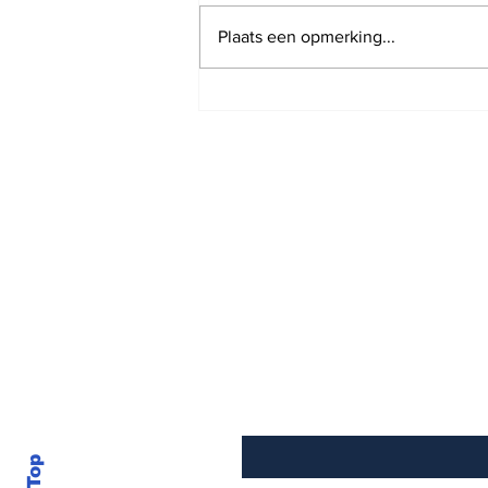
Plaats een opmerking...
Joop is ruim een week
geleden verhuisd en heb
jullie donatie hard nodig
om artikelen aan te
schaffen om door te
gaan met het brengen
van de nieuws artikelen
en podcasts