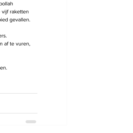
ollah 
ijf raketten 
ied gevallen. 
rs.
 af te vuren, 
gen.