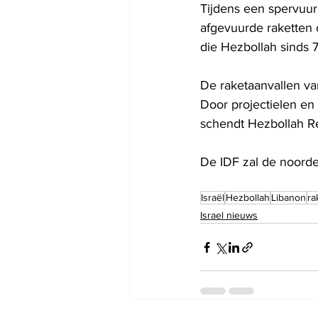
Tijdens een spervuur
afgevuurde raketten o
die Hezbollah sinds 
De raketaanvallen va
Door projectielen en 
schendt Hezbollah Re
De IDF zal de noordel
Israël
Hezbollah
Libanon
ra
Israel nieuws