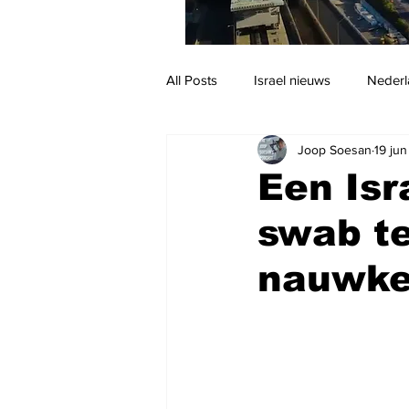
All Posts
Israel nieuws
Nederl
Joop Soesan
19 ju
Reizen
Jodendom en cultuur
Een Isr
swab te
nauwke