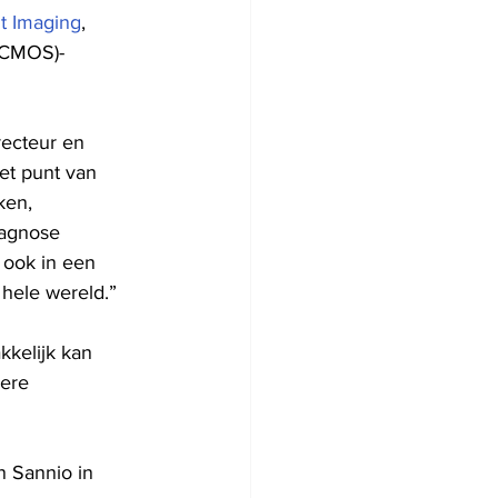
t Imaging
, 
(CMOS)-
recteur en 
et punt van 
ken, 
iagnose 
 ook in een 
hele wereld.”
kkelijk kan 
ere 
n Sannio in 