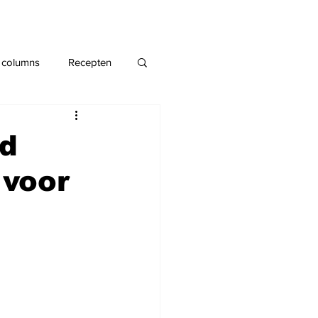
 columns
Recepten
id
 voor