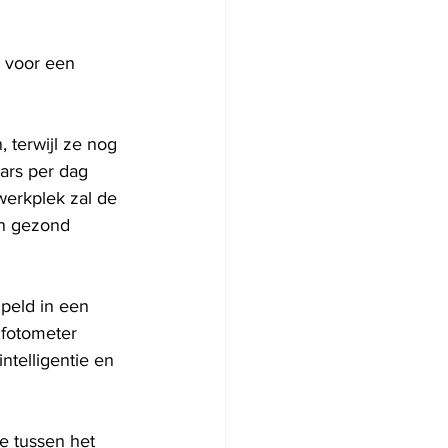
R voor een 
 terwijl ze nog 
ars per dag 
werkplek zal de 
en gezond 
peld in een 
 fotometer 
telligentie en 
re tussen het 