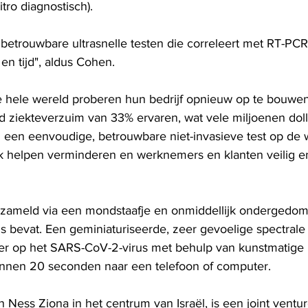
tro diagnostisch).
 betrouwbare ultrasnelle testen die correleert met RT-PC
 en tijd", aldus Cohen.
e hele wereld proberen hun bedrijf opnieuw op te bouwen,
 ziekteverzuim van 33% ervaren, wat vele miljoenen doll
 een eenvoudige, betrouwbare niet-invasieve test op de 
jk helpen verminderen en werknemers en klanten veilig 
zameld via een mondstaafje en onmiddellijk ondergedom
s bevat. Een geminiaturiseerde, zeer gevoelige spectrale
er op het SARS-CoV-2-virus met behulp van kunstmatige in
 binnen 20 seconden naar een telefoon of computer.
in Ness Ziona in het centrum van Israël, is een joint ventu