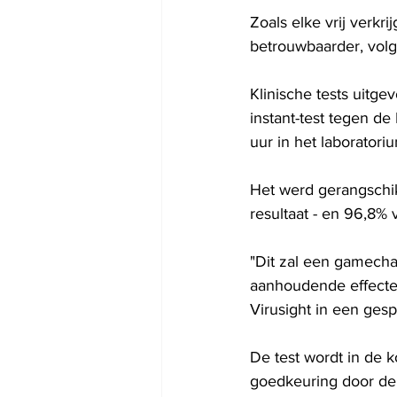
Zoals elke vrij verkr
betrouwbaarder, volge
Klinische tests uitge
instant-test tegen d
uur in het laboratori
Het werd gerangschik
resultaat - en 96,8% v
"Dit zal een gamecha
aanhoudende effecten
Virusight in een ges
De test wordt in de
goedkeuring door de 