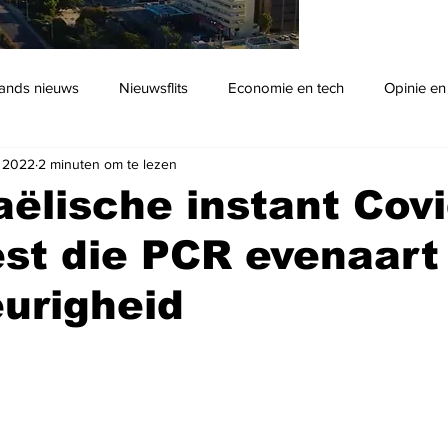
ands nieuws
Nieuwsflits
Economie en tech
Opinie en
n 2022
2 minuten om te lezen
Podcast
aëlische instant Cov
st die PCR evenaart
urigheid