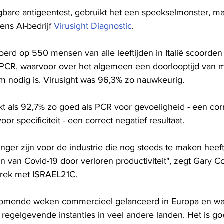
ijgbare antigeentest, gebruikt het een speekselmonster, maa
ns AI-bedrijf 
Virusight Diagnostic
.
voerd op 550 mensen van alle leeftijden in Italië scoorden 
e PCR, waarvoor over het algemeen een doorlooptijd van m
um nodig is. Virusight was 96,3% zo nauwkeurig.
t als 92,7% zo goed als PCR voor gevoeligheid - een corre
oor specificiteit - een correct negatief resultaat.
nger zijn voor de industrie die nog steeds te maken heef
 van Covid-19 door verloren productiviteit", zegt Gary 
prek met ISRAEL21C.
 komende weken commercieel gelanceerd in Europa en wa
regelgevende instanties in veel andere landen. Het is go