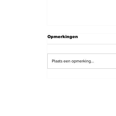
Opmerkingen
Plaats een opmerking...
Joop is ruim een week
geleden verhuisd en heb
jullie donatie hard nodig
om artikelen aan te
schaffen om door te
gaan met het brengen
van de nieuws artikelen
en podcasts