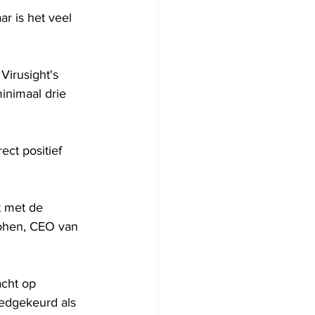
r is het veel 
Virusight's 
inimaal drie 
ct positief 
t met de 
Cohen, CEO van 
cht op 
edgekeurd als 