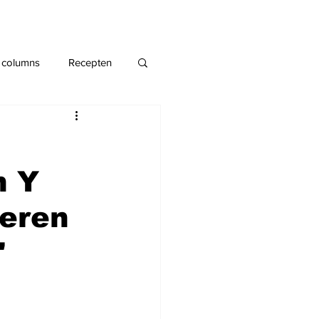
 columns
Recepten
n Y
reren
'