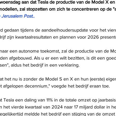
woensdag aan dat Tesla de productie van de Model X en
modellen, zal stopzetten om zich te concentreren op de 
 Jerusalem Post..
 gedaan tijdens de aandeelhoudersupdate voor het vierd
rijf zijn kwartaalresultaten en plannen voor 2026 presen
naar een autonome toekomst, zal de productie van de Mo
den afgebouwd. Als u er een wilt bezitten, is dit een g
sen", aldus het bedrijf in een verklaring.
wat het nu is zonder de Model S en X en hun (eerste) eige
het afgelopen decennium," voegde het bedrijf eraan toe.
 Tesla een daling van 11% in de totale omzet op jaarbasis
in het vierde kwartaal van 2024 naar 17 miljard dollar in he
gelijkertijd meldde het bedrijf een stijging van de omzet 