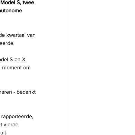
 Model S, twee 
"autonome 
e kwartaal van 
teerde.
del S en X 
oed moment om 
naren - bedankt 
 rapporteerde, 
t vierde 
uit 