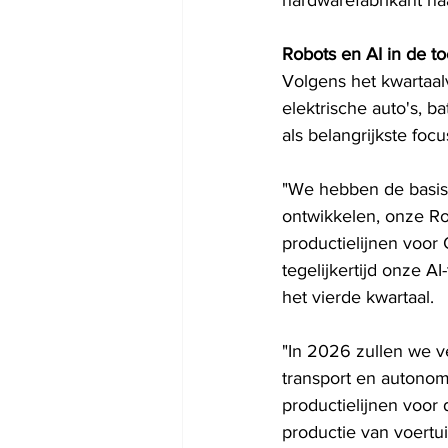
hardwarefabrikant naa
Robots en AI in de t
Volgens het kwartaalv
elektrische auto's, b
als belangrijkste focu
"We hebben de basis
ontwikkelen, onze Rob
productielijnen voor 
tegelijkertijd onze A
het vierde kwartaal.
"In 2026 zullen we ve
transport en autonom
productielijnen voor 
productie van voertui