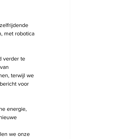
zelfrijdende 
, met robotica 
 verder te 
 van 
en, terwijl we 
bericht voor 
ne energie,
 nieuwe 
ullen we onze 