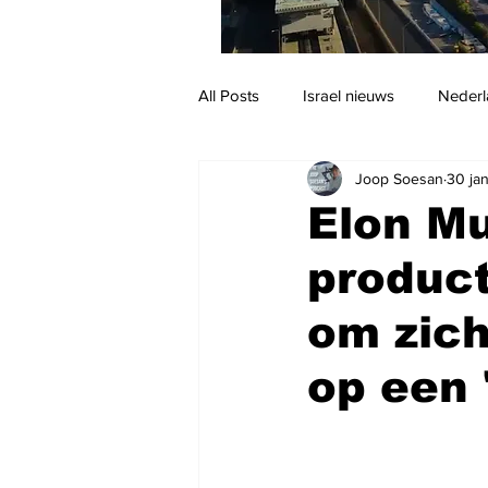
All Posts
Israel nieuws
Nederl
Joop Soesan
30 ja
Reizen
Jodendom en cultuur
Elon Mu
product
om zich
op een