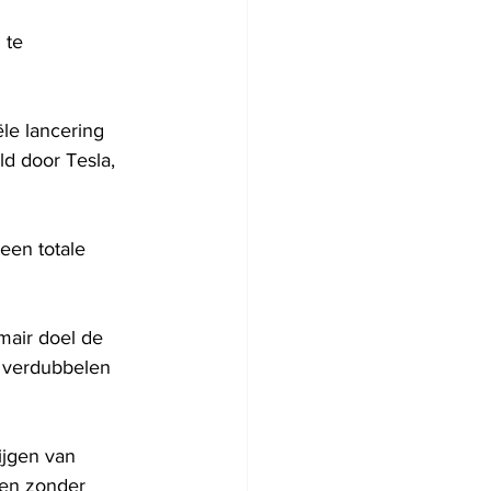
 te 
le lancering 
d door Tesla, 
een totale 
imair doel de 
e verdubbelen 
ijgen van 
gen zonder 