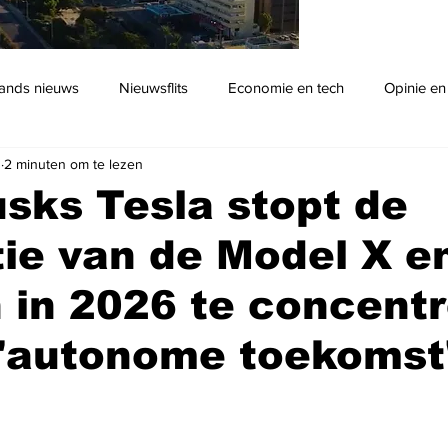
ands nieuws
Nieuwsflits
Economie en tech
Opinie en
n
2 minuten om te lezen
Podcast
sks Tesla stopt de
ie van de Model X e
 in 2026 te concent
 'autonome toekomst