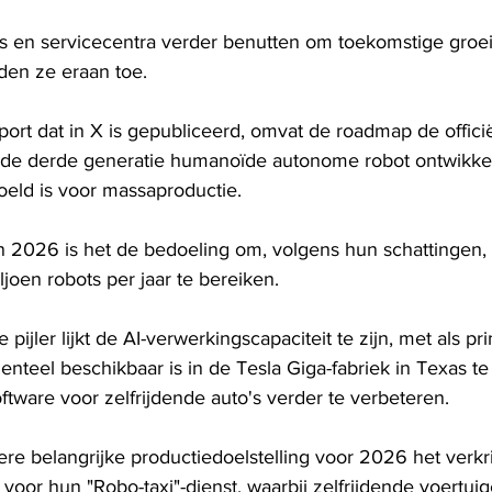
ns en servicecentra verder benutten om toekomstige groei
den ze eraan toe.
ort dat in X is gepubliceerd, omvat de roadmap de officië
 de derde generatie humanoïde autonome robot ontwikkel
oeld is voor massaproductie.
n 2026 is het de bedoeling om, volgens hun schattingen, 
ljoen robots per jaar te bereiken.
pijler lijkt de AI-verwerkingscapaciteit te zijn, met als pr
nteel beschikbaar is in de Tesla Giga-fabriek in Texas t
software voor zelfrijdende auto's verder te verbeteren.
ere belangrijke productiedoelstelling voor 2026 het verkr
voor hun "Robo-taxi"-dienst, waarbij zelfrijdende voertui