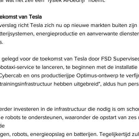
r wat het zelf een "fysiek AI-bedrijf" noemt.
oekomst van Tesla
erslag richt Tesla zich nu op nieuwe markten buiten zijn 
atterijsystemen, energieproductie en aanverwante diensten
s.
 gelegd voor de toekomst van Tesla door FSD Supervised
otaxi-service te lanceren, te beginnen met de installatie
Cybercab en ons productierijpe Optimus-ontwerp te verfijn
I-trainingsinfrastructuur hebben uitgebreid", aldus hun pers
rder investeren in de infrastructuur die nodig is om scho
e robots te ondersteunen, waaronder de opstart van zes
de
gen, robots, energieopslag en batterijen. Tegelijkertijd z