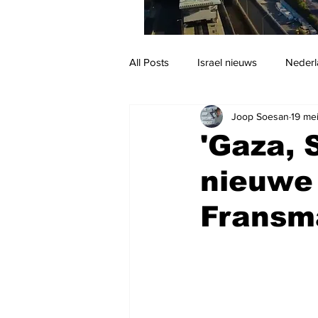
All Posts
Israel nieuws
Nederl
Joop Soesan
19 me
Reizen
Jodendom en cultuur
'Gaza, 
nieuwe
Fransm