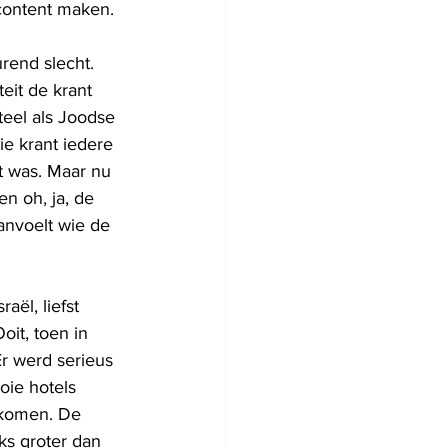
content maken. 
rend slecht. 
eit de krant 
teel als Joodse 
e krant iedere 
nt was. Maar nu 
n oh, ja, de 
anvoelt wie de 
ël, liefst 
it, toen in 
r werd serieus 
oie hotels 
i komen. De 
ks groter dan 