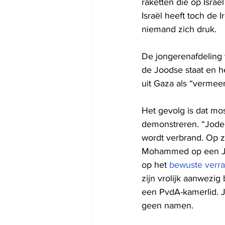
raketten die op Israë
Israël heeft toch de 
niemand zich druk.
De jongerenafdeling
de Joodse staat en he
uit Gaza als “vermeen
Het gevolg is dat mo
demonstreren. “Joden,
wordt verbrand. Op z
Mohammed op een Joo
op het 
bewuste verr
zijn vrolijk aanwezig
een PvdA-kamerlid. Je
geen namen. 