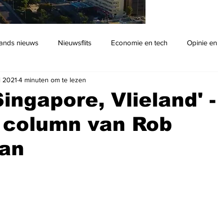
ands nieuws
Nieuwsflits
Economie en tech
Opinie en
i 2021
4 minuten om te lezen
Podcast
Singapore, Vlieland' 
 column van Rob
an