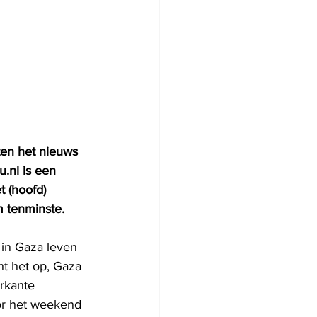
ten het nieuws 
.nl is een 
 (hoofd) 
 tenminste.   
 in Gaza leven 
ht het op, Gaza 
rkante 
oor het weekend 