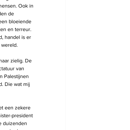
mensen. Ook in 
den de 
een bloeiende 
en en terreur. 
, handel is er 
 wereld. 
aar zielig. De 
ctatuur van 
 Palestijnen 
. Die wat mij 
t een zekere 
nister-president 
de duizenden 