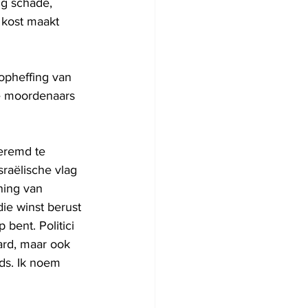
ig schade, 
 kost maakt 
pheffing van 
de moordenaars 
eremd te 
raëlische vlag 
ning van 
e winst berust 
 bent. Politici 
ard, maar ook 
ods. Ik noem 