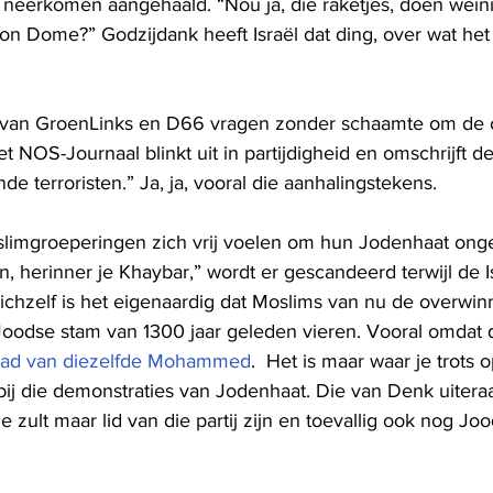
l neerkomen aangehaald. “Nou ja, die raketjes, doen wein
Iron Dome?” Godzijdank heeft Israël dat ding, over wat het
 van GroenLinks en D66 vragen zonder schaamte om de o
t NOS-Journaal blinkt uit in partijdigheid en omschrijft 
de terroristen.” Ja, ja, vooral die aanhalingstekens. 
slimgroeperingen zich vrij voelen om hun Jodenhaat ong
 herinner je Khaybar,” wordt er gescandeerd terwijl de Is
ichzelf is het eigenaardig dat Moslims van nu de overwin
dse stam van 1300 jaar geleden vieren. Vooral omdat di
aad van diezelfde Mohammed
.  Het is maar waar je trots op
 bij die demonstraties van Jodenhaat. Die van Denk uitera
 zult maar lid van die partij zijn en toevallig ook nog Jo