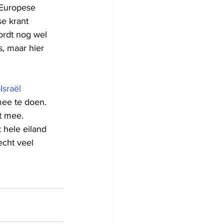
 Europese 
se krant 
ordt nog wel 
, maar hier 
Israël 
mee te doen. 
t mee.  
 hele eiland 
echt veel 