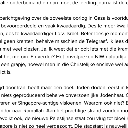
satie onderbemand en dan moet de leerling-journalist de 
 berichtgeving over de zoveelste oorlog in Gaza is voortdu
 bevooroordeeld en vaak kwaadaardig. Des te meer kwalit
, des te kwaadaardiger t.o.v. Israël. Beter lees je momen
 geen kranten, behalve misschien de Telegraaf. Ik lees di
 met veel plezier. Ja, ik weet dat er ooit iets met die kra
aat het me om. En verder? Het onvolprezen NIW natuurlijk e
 een grapje, hoewel men in die Christelijke enclave wel a
ct is.
oor Iran, heeft maar een doel. Joden doden, eerst in Isra
t niets geproduceerd behalve onverzoenlijke Jodenhaat. Oo
waren er Singapore-achtige visioenen. Waarom ook niet? E
ridor naar Ramallah. Aan het prachtige strand zouden mo
evolkt ook, de nieuwe Palestijnse staat zou vlug tot bloe
apore is niet zo heel vergezocht. Die stadstaat is nauwelij