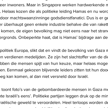
eer inwoners. Maar in Singapore werken hardwerkende 
Helaas kozen die als politieke leiding Hamas en nu wor
oor machtswaanzinninge godsdienstfanatici. Dus is er g
s er überhaupt geen enkele industrie behalve die van rakett
 komen, de eigen bevolking mag niet eens naar het strand
ondergronds. Onbeperkte haat, dat is Hamas’ bijdrage aan de
politiek Europa, slikt dat en vindt de bevolking van Gaza m
 verdienen medelijden. Ze zijn het slachtoffer van de di
bben die mensen spijt van hun keuze, maar helaas mogen
en. Eenmaal gekozen blijvende leiders zitten tot hun dood
oeg kan komen, al dan niet versneld door Israël. 
 toont foto’s van de gebombardeerde mensen in Gaza me
chte Israëli’s eens’. Politieke partijen leggen druk op de mi
sraëlische geweld te veroordelen. Heel terloops worden 