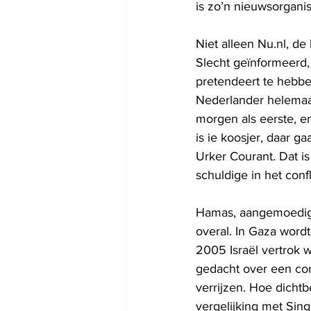
is zo’n nieuwsorgani
Niet alleen Nu.nl, de
Slecht geïnformeerd,
pretendeert te hebben
Nederlander helemaal
morgen als eerste, en
is ie koosjer, daar g
Urker Courant. Dat is
schuldige in het confli
Hamas, aangemoedigd d
overal. In Gaza word
2005 Israël vertrok 
gedacht over een cor
verrijzen. Hoe dichtb
vergelijking met Sing