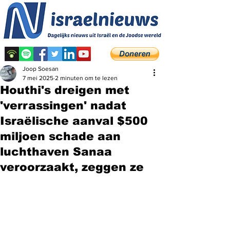
Joop Soesan
7 mei 2025
2 minuten om te lezen
Houthi's dreigen met
'verrassingen' nadat
Israëlische aanval $500
miljoen schade aan
luchthaven Sanaa
veroorzaakt, zeggen ze