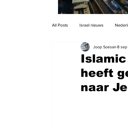
All Posts
Israel nieuws
Nederl
Joop Soesan
8 sep
Reizen
Jodendom en cultuur
Islamic
heeft g
naar Je