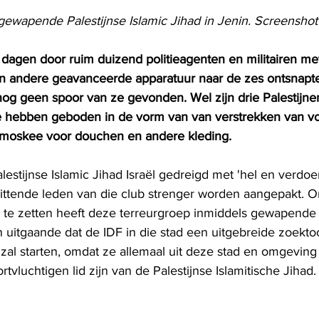
gewapende Palestijnse Islamic Jihad in Jenin. Screenshot
dagen door ruim duizend politieagenten en militairen me
en andere geavanceerde apparatuur naar de zes ontsnapte 
 nog geen spoor van ze gevonden. Wel zijn drie Palestijne
ze hebben geboden in de vorm van van verstrekken van vo
 moskee voor douchen en andere kleding. 
lestijnse Islamic Jihad Israël gedreigd met 'hel en verdoe
ttende leden van die club strenger worden aangepakt. 
j te zetten heeft deze terreurgroep inmiddels gewapende s
 uitgaande dat de IDF in die stad een uitgebreide zoekto
 zal starten, omdat ze allemaal uit deze stad en omgeving 
rtvluchtigen lid zijn van de Palestijnse Islamitische Jihad.