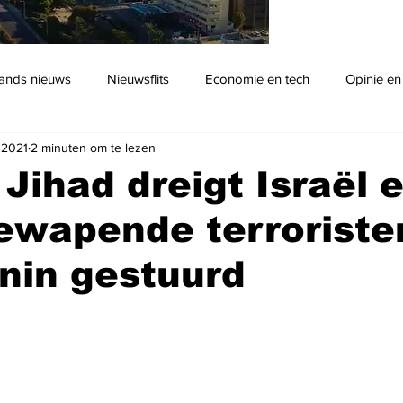
ands nieuws
Nieuwsflits
Economie en tech
Opinie en
 2021
2 minuten om te lezen
Podcast
 Jihad dreigt Israël 
ewapende terroriste
nin gestuurd