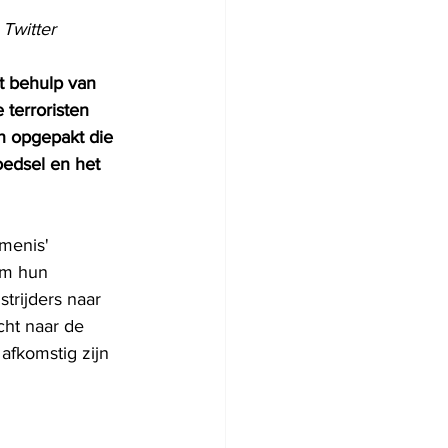
 Twitter
t behulp van 
terroristen 
n opgepakt die 
edsel en het 
menis' 
Om hun 
trijders naar 
cht naar de 
afkomstig zijn 