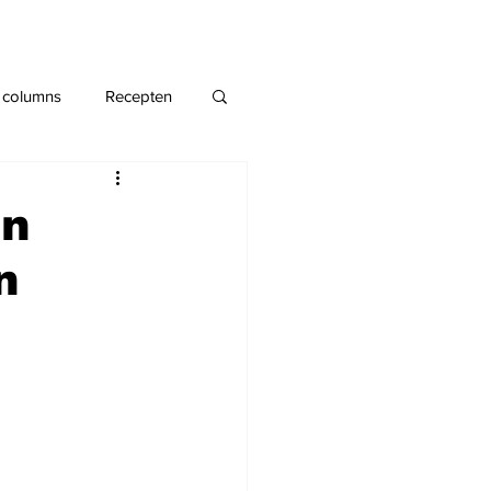
 columns
Recepten
en
n