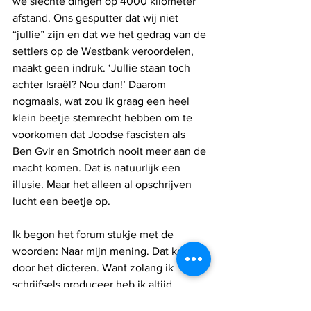
we slechte dingen op 4000 kilometer 
afstand. Ons gesputter dat wij niet 
“jullie” zijn en dat we het gedrag van de 
settlers op de Westbank veroordelen, 
maakt geen indruk. ‘Jullie staan toch 
achter Israël? Nou dan!’ Daarom 
nogmaals, wat zou ik graag een heel 
klein beetje stemrecht hebben om te 
voorkomen dat Joodse fascisten als 
Ben Gvir en Smotrich nooit meer aan de 
macht komen. Dat is natuurlijk een 
illusie. Maar het alleen al opschrijven 
lucht een beetje op. 
Ik begon het forum stukje met de 
woorden: Naar mijn mening. Dat komt 
door het dicteren. Want zolang ik 
schrijfsels produceer heb ik altijd 
vermeden om “naar mijn mening” of “ik 