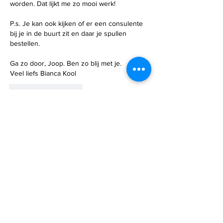
worden. Dat lijkt me zo mooi werk!
P.s. Je kan ook kijken of er een consulente 
bij je in de buurt zit en daar je spullen 
bestellen. 
Ga zo door, Joop. Ben zo blij met je. 
Veel liefs Bianca Kool
Like
Reageren
Yolanda de Groot
14 aug 2024
Ik koop al jaren bij de Israelwinkel van 
Christenen voor Israel en dat blijf ik doen. Ik 
hoop ECHT dat ik ook een aanklacht [als 
klant zijnde] krijg. 
Like
Reageren