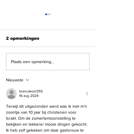
2 opmerkingen
Nieuws podcast van
Nieuws Podca
Plaats een opmerking...
vandaag 4 augustus
vandaag 30 ju
2026 met Nausicaa
met Roland 
Marbe
Nieuwste
biancakool355
16 aug 2024
Terwijl dit uitgezonden werd was ik met m’n 
zoontje van 10 jaar bij christenen voor 
Israël. Om de zomertentoonstelling te 
bekijken en lekkere/ mooie dingen gekocht. 
Ik heb zelf gekeken om daar gastvrouw te 