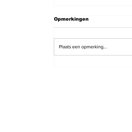
Opmerkingen
Plaats een opmerking...
Nieuws podcast van
vandaag 9 augustus
2026 met Nausicaa
Marbe