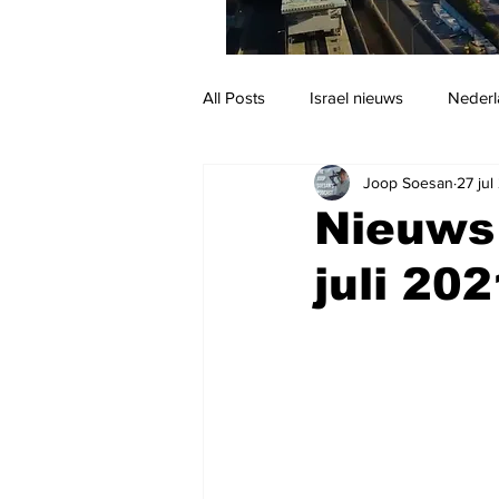
All Posts
Israel nieuws
Nederl
Joop Soesan
27 jul
Reizen
Jodendom en cultuur
Nieuws
juli 20