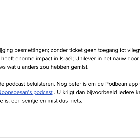
jging besmettingen; zonder ticket geen toegang tot vlieg
l heeft enorme impact in Israël; Unilever in het nauw doo
ws wat u anders zou hebben gemist.
 de podcast beluisteren. Nog beter is om de Podbean app
Joopsoesan's podcast
 . U krijgt dan bijvoorbeeld iedere k
 is, een seintje en mist dus niets.