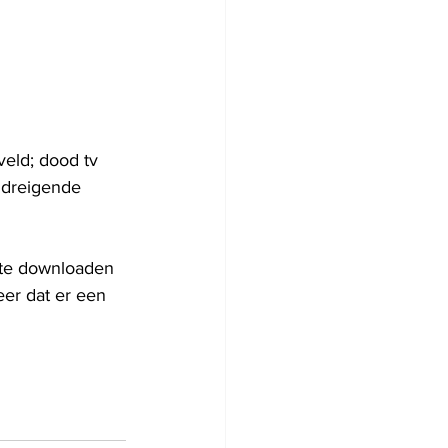
veld; dood tv 
r dreigende 
 te downloaden 
eer dat er een 