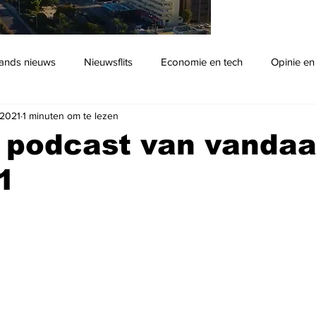
ands nieuws
Nieuwsflits
Economie en tech
Opinie en
 2021
1 minuten om te lezen
Podcast
 podcast van vandaa
21