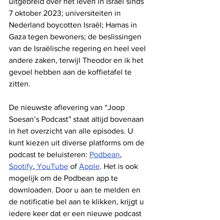
uitgebreid over het leven in Israël sinds 
7 oktober 2023; universiteiten in 
Nederland boycotten Israël; Hamas in 
Gaza tegen bewoners; de beslissingen 
van de Israëlische regering en heel veel 
andere zaken, terwijl Theodor en ik het 
gevoel hebben aan de koffietafel te 
zitten.
De nieuwste aflevering van “Joop 
Soesan’s Podcast” staat altijd bovenaan 
in het overzicht van alle episodes. U 
kunt kiezen uit diverse platforms om de 
podcast te beluisteren: 
Podbean
, 
Spotify
,
 YouTube
 of 
Apple
. Het is ook 
mogelijk om de Podbean app te 
downloaden. Door u aan te melden en 
de notificatie bel aan te klikken, krijgt u 
iedere keer dat er een nieuwe podcast 