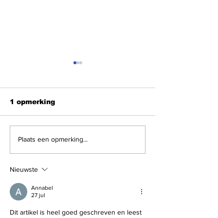
1 opmerking
Nieuws podcast van
Nieuws Podca
Plaats een opmerking...
vandaag 4 augustus
vandaag 30 ju
2026 met Nausicaa
met Roland 
Marbe
Nieuwste
Annabel
27 jul
Dit artikel is heel goed geschreven en leest 