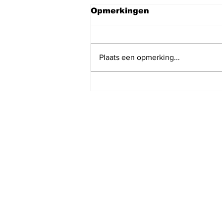
Opmerkingen
Plaats een opmerking...
Nieuws podcast van
vandaag 6 augustus
2026 met Maaike van
Charante