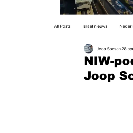
All Posts
Israel nieuws
Nederl
Joop Soesan
28 ap
Reizen
Jodendom en cultuur
NIW-po
Joop S