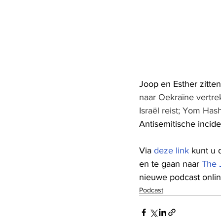
Joop en Esther zitte
naar Oekraïne vertr
Israël reist; Yom Hash
Antisemitische incid
Via 
deze link
 kunt u 
en te gaan naar 
The 
nieuwe podcast online
Podcast