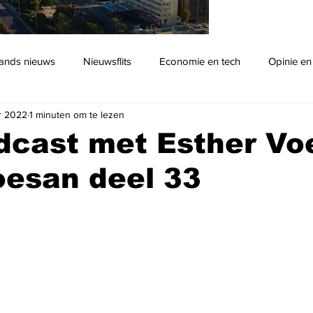
ands nieuws
Nieuwsflits
Economie en tech
Opinie en
r 2022
1 minuten om te lezen
Podcast
dcast met Esther Vo
oesan deel 33