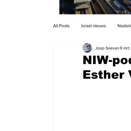
All Posts
Israel nieuws
Nederl
Joop Soesan
9 mrt
Reizen
Jodendom en cultuur
NIW-po
Esther 