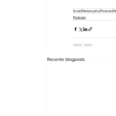
Israël
Netanyahu
Podcast
N
Podcast
Recente blogposts