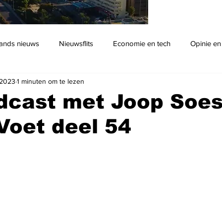
ands nieuws
Nieuwsflits
Economie en tech
Opinie en
 2023
1 minuten om te lezen
Podcast
dcast met Joop Soe
Voet deel 54