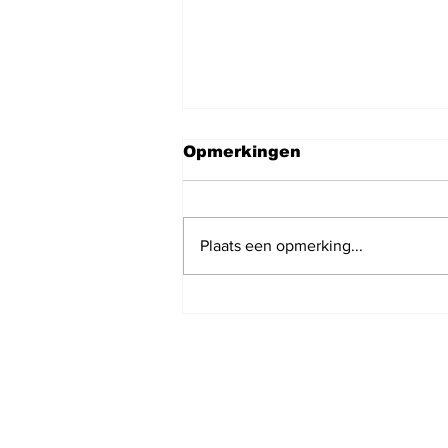
Opmerkingen
Plaats een opmerking...
Nieuws podcast van
vandaag 6 augustus
2026 met Maaike van
Charante