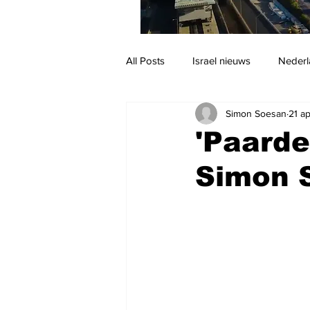
All Posts
Israel nieuws
Nederl
Simon Soesan
21 a
Reizen
Jodendom en cultuur
'Paarde
Simon 