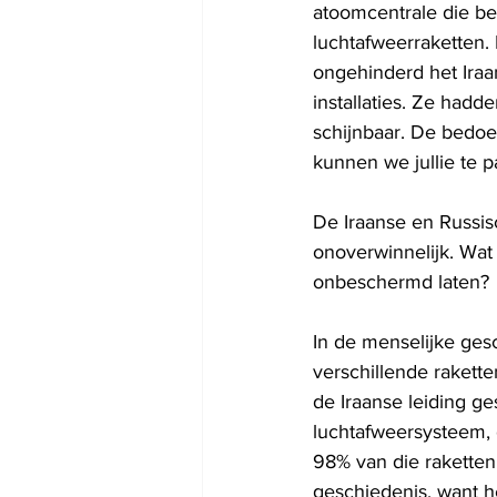
atoomcentrale die b
luchtafweerraketten.
ongehinderd het Iraa
installaties. Ze had
schijnbaar. De bedoe
kunnen we jullie te 
De Iraanse en Russisc
onoverwinnelijk. Wat
onbeschermd laten? 
In de menselijke ges
verschillende rakette
de Iraanse leiding g
luchtafweersysteem, 
98% van die rakette
geschiedenis, want h