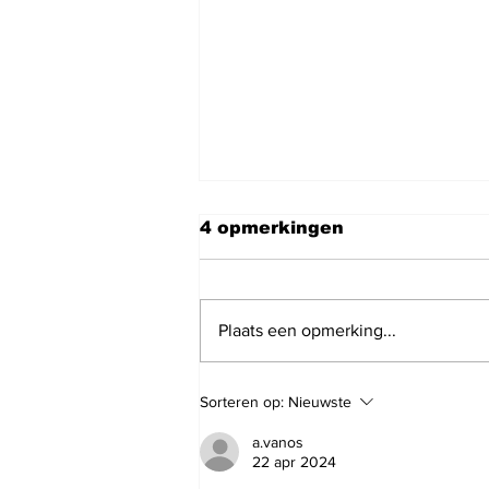
4 opmerkingen
Plaats een opmerking...
'Toffelemonië' - column
Sorteren op:
Nieuwste
van Rob Fransman
a.vanos
22 apr 2024