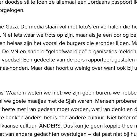
er doodse stilte toen ze allemaal een Jordaans paspoort li
orgelogen.
e Gaza. De media staan vol met foto’s en verhalen die het
Niet iets waar we trots op zijn, maar als je een oorlog be
en helaas zijn het vooral de burgers die eronder lijden. 
 De VN en andere “geloofwaardige” organisaties melden 
voedsel. Een gedeelte van de pers rapporteert gestolen 
s-honden. Maar daar hoort u weinig over want ook bij u
ns. Waarom weten we niet: we zijn geen buren, we hebben
l we goeie maatjes met de Sjah waren. Mensen proberen 
t beste met Iran gedaan moet worden, wat Iran denkt en 
ze denken anders: het is een andere cultuur. Niet beter of
ikaanse cultuur: ANDERS. Dus kun je geen koppie thee 
iet van andere gedachten overtuigen – dat past niet bij hu