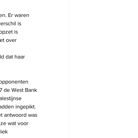
en. Er waren 
rschil is 
pzet is 
et over 
.
ld dat haar 
 opponenten 
967 de West Bank 
lestijnse 
dden ingepikt. 
et antwoord was 
 ze wat voor 
iek 