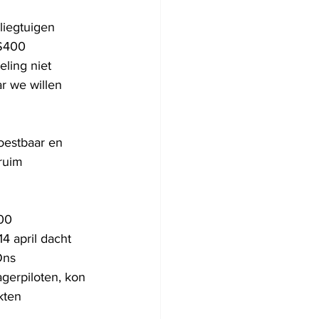
 
liegtuigen 
 S400 
ling niet 
r we willen 
oestbaar en 
ruim 
00 
4 april dacht 
Ons 
gerpiloten, kon 
kten 