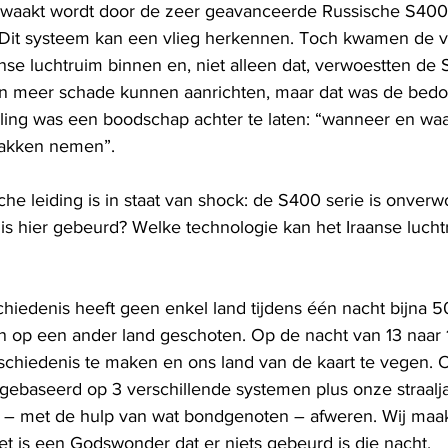
ewaakt wordt door de zeer geavanceerde Russische S400
 Dit systeem kan een vlieg herkennen. Toch kwamen de v
nse luchtruim binnen en, niet alleen dat, verwoestten de
den meer schade kunnen aanrichten, maar dat was de bedoe
ling was een boodschap achter te laten: “wanneer en waa
pakken nemen”.
he leiding is in staat van shock: de S400 serie is onverw
 is hier gebeurd? Welke technologie kan het Iraanse lucht
chiedenis heeft geen enkel land tijdens één nacht bijna 5
n op een ander land geschoten. Op de nacht van 13 naar 1
eschiedenis te maken en ons land van de kaart te vegen. 
gebaseerd op 3 verschillende systemen plus onze straalja
n – met de hulp van wat bondgenoten – afweren. Wij maa
et is een Godswonder dat er niets gebeurd is die nacht. 