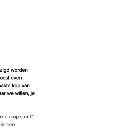
tuigd worden 
moest even 
hakte kop van 
r we willen, je 
rdenkop-stunt” 
aar een 