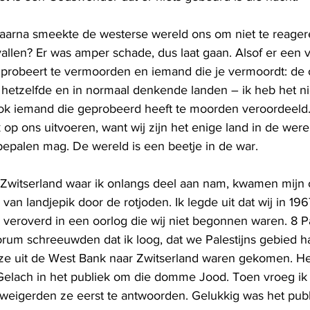
aarna smeekte de westerse wereld ons om niet te reager
llen? Er was amper schade, dus laat gaan. Alsof er een ve
 probeert te vermoorden en iemand die je vermoordt: de o
s hetzelfde en in normaal denkende landen – ik heb het ni
ok iemand die geprobeerd heeft te moorden veroordeeld
op ons uitvoeren, want wij zijn het enige land in de were
bepalen mag. De wereld is een beetje in de war.
 Zwitserland waar ik onlangs deel aan nam, kwamen mijn
van landjepik door de rotjoden. Ik legde uit dat wij in 1
veroverd in een oorlog die wij niet begonnen waren. 8 Pa
rum schreeuwden dat ik loog, dat we Palestijns gebied ha
 ze uit de West Bank naar Zwitserland waren gekomen. H
 Gelach in het publiek om die domme Jood. Toen vroeg ik
weigerden ze eerst te antwoorden. Gelukkig was het publ