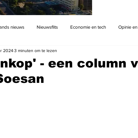
ands nieuws
Nieuwsflits
Economie en tech
Opinie en
pr 2024
3 minuten om te lezen
Podcast
nkop' - een column 
Soesan