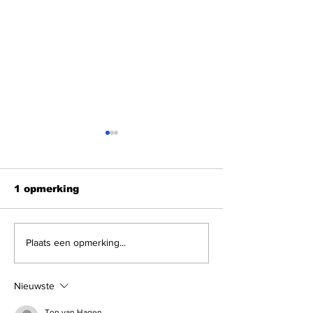
1 opmerking
Shabbat Shalom
Shabbat Sha
Plaats een opmerking...
Nieuwste
Ton van Hagen