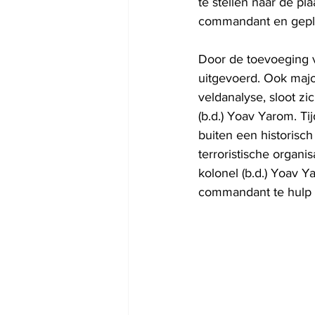
te stellen naar de p
commandant en gepl
Door de toevoeging v
uitgevoerd. Ook majoo
veldanalyse, sloot zic
(b.d.) Yoav Yarom. T
buiten een historisch
terroristische organ
kolonel (b.d.) Yoav Y
commandant te hulp s