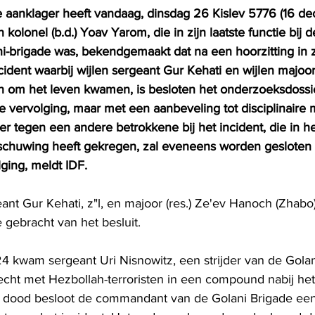
e aanklager heeft vandaag, dinsdag 26 Kislev 5776 (16 d
kolonel (b.d.) Yoav Yarom, die in zijn laatste functie bij 
i-brigade was, bekendgemaakt dat na een hoorzitting in zi
cident waarbij wijlen sergeant Gur Kehati en wijlen majoor 
h om het leven kwamen, is besloten het onderzoeksdossier
ke vervolging, maar met een aanbeveling tot disciplinaire 
r tegen een andere betrokkene bij het incident, die in he
chuwing heeft gekregen, zal eveneens worden gesloten
lging, meldt IDF.
nt Gur Kehati, z"l, en majoor (res.) Ze'ev Hanoch (Zhabo) E
gebracht van het besluit.
kwam sergeant Uri Nisnowitz, een strijder van de Golan
echt met Hezbollah-terroristen in een compound nabij he
n dood besloot de commandant van de Golani Brigade een