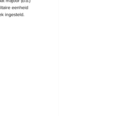
 majoor (b.d.) 
itaire eenheid 
k ingesteld.