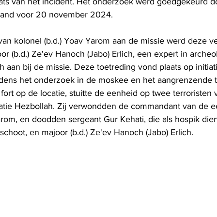
laats van het incident. Het onderzoek werd goedgekeurd do
and voor 20 november 2024.
an kolonel (b.d.) Yoav Yarom aan de missie werd deze ve
r (b.d.) Ze'ev Hanoch (Jabo) Erlich, een expert in archeo
h aan bij de missie. Deze toetreding vond plaats op initiat
ijdens het onderzoek in de moskee en het aangrenzende t
 fort op de locatie, stuitte de eenheid op twee terroristen 
isatie Hezbollah. Zij verwondden de commandant van de e
arom, en doodden sergeant Gur Kehati, die als hospik dien
choot, en majoor (b.d.) Ze'ev Hanoch (Jabo) Erlich.