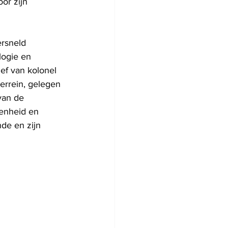
or zijn 
rsneld 
logie en 
ief van kolonel 
errein, gelegen 
van de 
enheid en 
de en zijn 