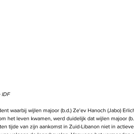
o IDF
dent waarbij wijlen majoor (b.d.) Ze'ev Hanoch (Jabo) Erlic
m het leven kwamen, werd duidelijk dat wijlen majoor (b.
ten tijde van zijn aankomst in Zuid-Libanon niet in actieve