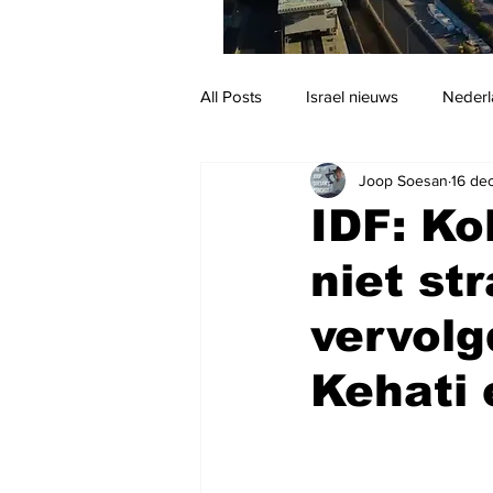
All Posts
Israel nieuws
Nederl
Joop Soesan
16 de
Reizen
Jodendom en cultuur
IDF: Ko
niet st
vervolg
Kehati 