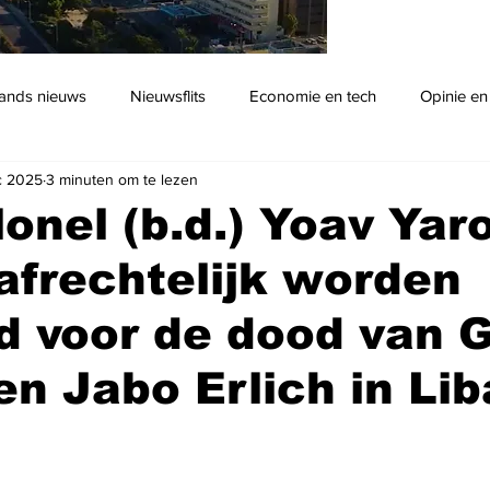
ands nieuws
Nieuwsflits
Economie en tech
Opinie en
c 2025
3 minuten om te lezen
Podcast
lonel (b.d.) Yoav Yar
rafrechtelijk worden
d voor de dood van 
en Jabo Erlich in Li