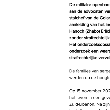
De militaire openbar
aan de advocaten van 
stafchef van de Golan
aanleiding van het in
Hanoch (Zhabo) Erlic
zonder strafrechtelij
Het onderzoeksdossie
onderzoek een waars
strafrechtelijke vervo
De families van sergea
werden op de hoogte 
Op 15 november 2024 
het leven in een gev
Zuid-Libanon. Na zij