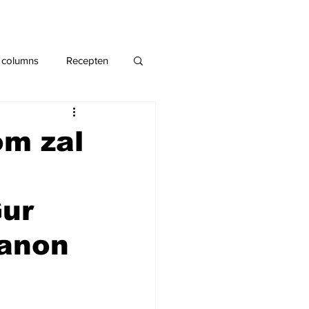
 columns
Recepten
om zal
Gur
banon