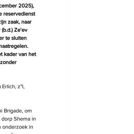
ecember 2025), 
de reservedienst 
jn zaak, naar 
(b.d.) Ze'ev 
 te sluiten 
maatregelen. 
t kader van het 
 zonder 
rlich, z"l, 
i Brigade, om 
t dorp Shema in 
 onderzoek in 