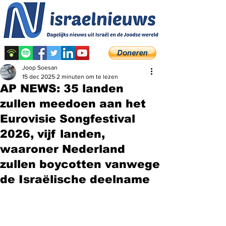
Joop Soesan
15 dec 2025
2 minuten om te lezen
AP NEWS: 35 landen
zullen meedoen aan het
Eurovisie Songfestival
2026, vijf landen,
waaroner Nederland
zullen boycotten vanwege
de Israëlische deelname