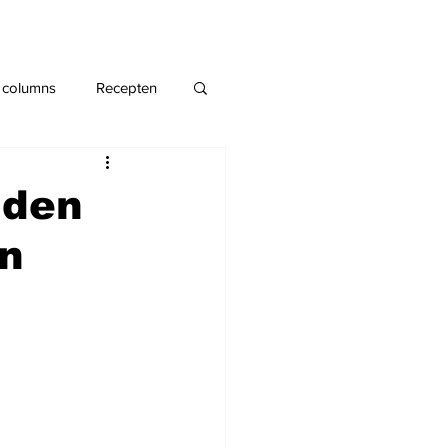
 columns
Recepten
nden
an