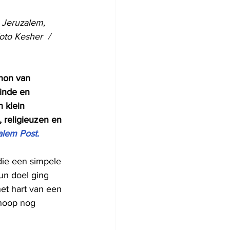
 Jeruzalem, 
to Kesher  / 
hon van 
linde en 
 klein 
 religieuzen en 
alem Post.
die een simpele 
un doel ging 
het hart van een 
 hoop nog 