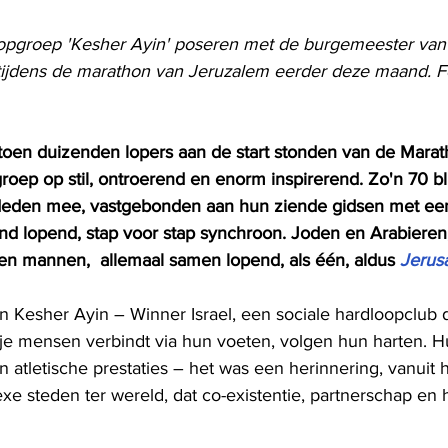
opgroep 'Kesher Ayin' poseren met de burgemeester van
 tijdens de marathon van Jeruzalem eerder deze maand. Fo
oen duizenden lopers aan de start stonden van de Marat
roep op stil, ontroerend en enorm inspirerend. Zo'n 70 b
 deden mee, vastgebonden aan hun ziende gidsen met een
and lopend, stap voor stap synchroon. Joden en Arabieren,
en mannen,  allemaal samen lopend, als één, aldus 
Jerus
n Kesher Ayin – Winner Israel, een sociale hardloopclub 
s je mensen verbindt via hun voeten, volgen hun harten. H
n atletische prestaties – het was een herinnering, vanuit 
e steden ter wereld, dat co-existentie, partnerschap en