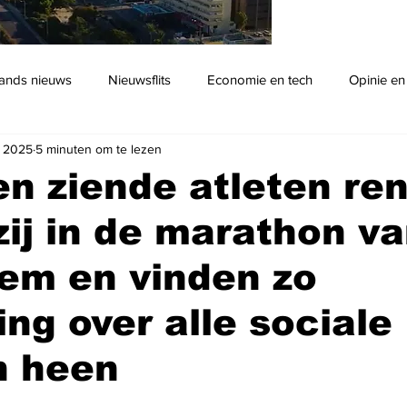
ands nieuws
Nieuwsflits
Economie en tech
Opinie en
r 2025
5 minuten om te lezen
Podcast
en ziende atleten re
 zij in de marathon v
em en vinden zo
ing over alle sociale
n heen