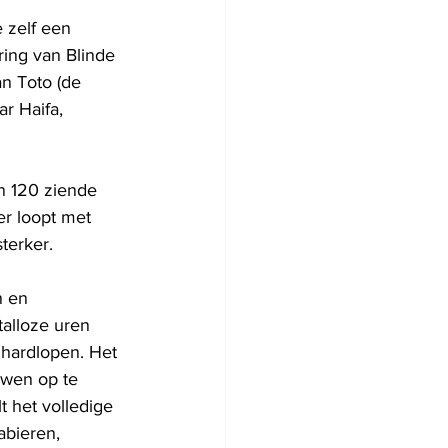
 zelf een 
ing van Blinde 
an Toto (de 
ar Haifa, 
n 120 ziende 
er loopt met 
terker.
n en 
talloze uren 
 hardlopen. Het 
uwen op te 
 het volledige 
bieren, 