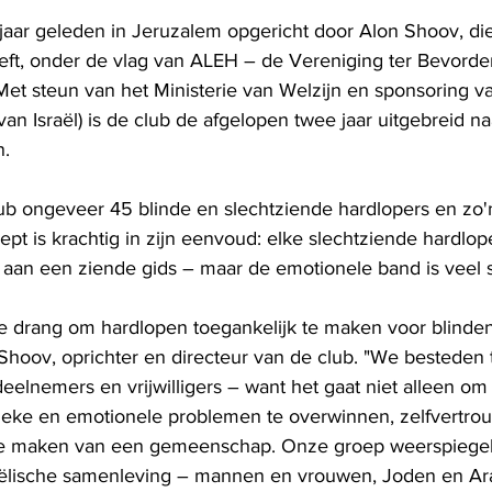
aar geleden in Jeruzalem opgericht door Alon Shoov, die
eft, onder de vlag van ALEH – de Vereniging ter Bevorder
 Met steun van het Ministerie van Welzijn en sponsoring v
 van Israël) is de club de afgelopen twee jaar uitgebreid na
. 
ub ongeveer 45 blinde en slechtziende hardlopers en zo'
ncept is krachtig in zijn eenvoud: elke slechtziende hardlop
an een ziende gids – maar de emotionele band is veel s
te drang om hardlopen toegankelijk te maken voor blinde
Shoov, oprichter en directeur van de club. "We besteden 
eelnemers en vrijwilligers – want het gaat niet alleen om
ieke en emotionele problemen te overwinnen, zelfvertro
te maken van een gemeenschap. Onze groep weerspiegelt
aëlische samenleving – mannen en vrouwen, Joden en Ara