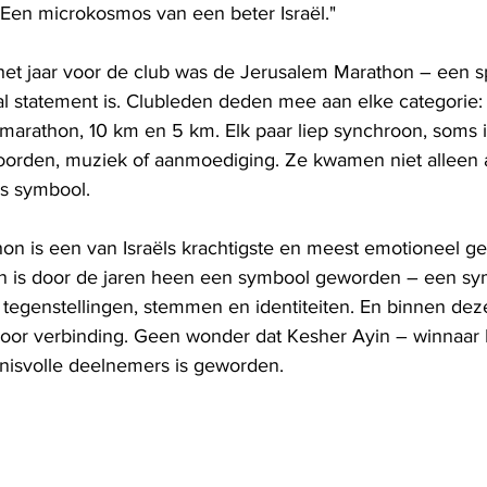
. Een microkosmos van een beter Israël."
het jaar voor de club was de Jerusalem Marathon – een 
al statement is. Clubleden deden mee aan elke categorie:
marathon, 10 km en 5 km. Elk paar liep synchroon, soms in
rden, muziek of aanmoediging. Ze kwamen niet alleen al
ls symbool.
n is een van Israëls krachtigste en meest emotioneel ge
 is door de jaren heen een symbool geworden – een sy
, tegenstellingen, stemmen en identiteiten. En binnen dez
oor verbinding. Geen wonder dat Kesher Ayin – winnaar I
nisvolle deelnemers is geworden.