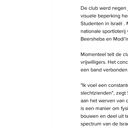
De club werd negen j
visuele beperking he
Studenten in Israël .
nationale sportloterij
Beersheba en Modi'in
Momenteel telt de cl
vrijwilligers. Het co
een band verbonden a
"Ik voel een constan
slechtzienden", zegt 
aan het werven van d
is een manier om fys
bouwen en deel uit 
spectrum van de Isr