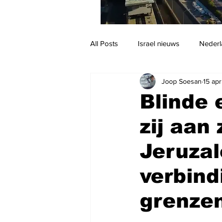
All Posts
Israel nieuws
Nederl
Joop Soesan
15 ap
Reizen
Jodendom en cultuur
Blinde 
zij aan
Jeruzal
verbind
grenze