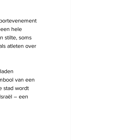
sportevenement 
 een hele 
 stilte, soms 
s atleten over 
laden 
mbool van een 
e stad wordt 
sraël – een 