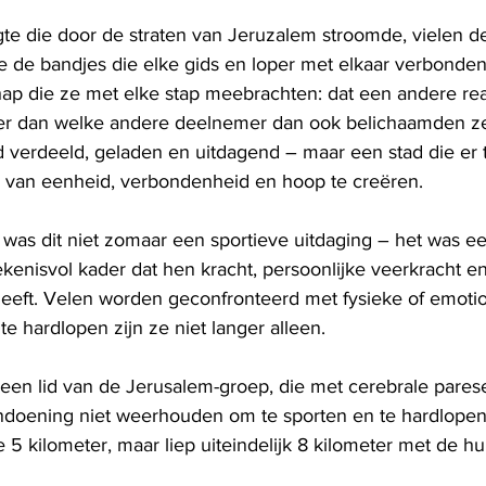
igte die door de straten van Jeruzalem stroomde, vielen d
e de bandjes die elke gids en loper met elkaar verbonden
 die ze met elke stap meebrachten: dat een andere reali
eer dan welke andere deelnemer dan ook belichaamden ze
 verdeeld, geladen en uitdagend – maar een stad die er t
an eenheid, verbondenheid en hoop te creëren.
 was dit niet zomaar een sportieve uitdaging – het was e
ekenisvol kader dat hen kracht, persoonlijke veerkracht e
eft. Velen worden geconfronteerd met fysieke of emotio
te hardlopen zijn ze niet langer alleen.
n lid van de Jerusalem-groep, die met cerebrale parese (
aandoening niet weerhouden om te sporten en te hardlopen.
5 kilometer, maar liep uiteindelijk 8 kilometer met de hul