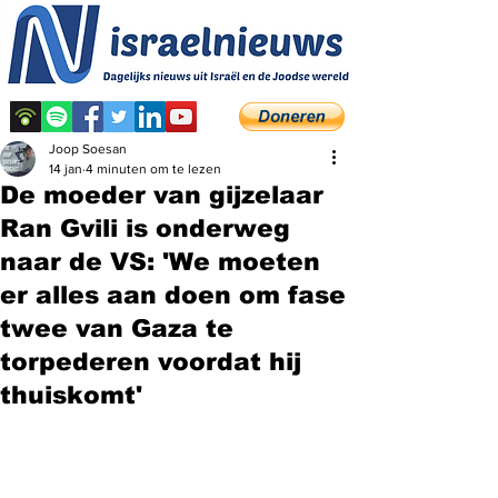
Joop Soesan
14 jan
4 minuten om te lezen
De moeder van gijzelaar
Ran Gvili is onderweg
naar de VS: 'We moeten
er alles aan doen om fase
twee van Gaza te
torpederen voordat hij
thuiskomt'